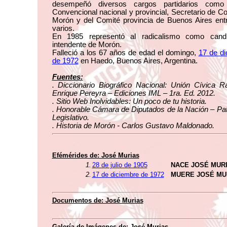
desempeñó diversos cargos partidarios com
Convencional nacional y provincial, Secretario de C
Morón y del Comité provincia de Buenos Aires ent
varios.
En 1985 representó al radicalismo como cand
intendente de Morón.
Falleció a los 67 años de edad el domingo,
17 de d
de 1972
en Haedo, Buenos Aires, Argentina.
Fuentes:
. Diccionario Biográfico Nacional: Unión Cívica R
Enrique Pereyra – Ediciones IML – 1ra. Ed. 2012.
. Sitio Web Inolvidables: Un poco de tu historia.
. Honorable Cámara de Diputados de la Nación – Pa
Legislativo.
. Historia de Morón - Carlos Gustavo Maldonado.
Efémérides de: José Murias
1.
28 de julio de 1905
NACE JOSÉ MUR
2.
17 de diciembre de 1972
MUERE JOSÉ MU
Documentos de: José Murias
Galería de Imágenes de: José Murias