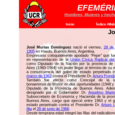
EFEMÉRI
Hombres, Mujeres y hechos
Jo
José Murias Domínguez
nació el viernes,
28 de 
1905
en Haedo, Buenos Aires, Argentina.
Empresario coloquialmente apodado
“Pepe”
que fue
en representación de la
Unión Cívica Radical del
como Diputado de la Nación por la provincia de
Aires (1960-1964) sin poder llegar al término de su
a consecuencia del golpe de estado perpetrado 
marzo de 1962
contra el Presidente Dr.
Arturo Frondi
También fue electo como Concejal de la lo
bonaerense de Morón en dos oportunidades (1948 y
Diputado de la Provincia de Buenos Aires. Ade
designado por el Gobernador Dr.
Anselmo Marin
Subsecretario de Economía y Hacienda de la provi
Buenos Aires, cargo que ejerció entre 1963 y el 
estado perpetrado contra el Presidente Dr.
Arturo 
Illia
el
28 de junio de 1966
.
Desde temprana edad integró las filas del radicalis