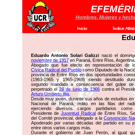
EFEMÉRI
Hombres, Mujeres y hechos
Edu
Eduardo Antonio Solari Galizzi
nació el domin
noviembre de 1917
en Paraná, Entre Ríos, Argentina
Abogado que fue electo en representación de 
Cívica Radical del Pueblo
como Diputado de la Nació
provincia de Entre Ríos en dos oportunidades cons
(1963-1965 y 1965-1969) siendo destituido dur
segundo mandato a consecuencia del golpe de
perpetrado el
28 de junio de 1966
contra el Presid
Arturo Umberto Illia
.
Desde muy joven, durante sus años de estudios en
Nacional de Paraná, militó en las filas del radi
ejerciendo diversos cargos partidarios com
Presidente de
Juventud Radical
de Entre Ríos, Sec
del Comité provincial, delegado a la
Convención Na
Apoderado por varias décadas del partido en su p
entre otros varios cargos más.
Durante el gobierno de Juan Perón, al igual qu