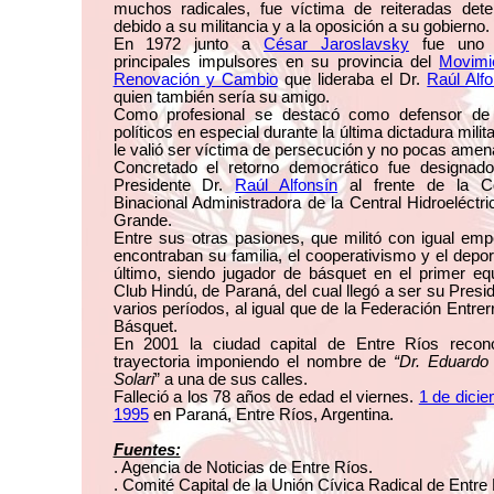
muchos radicales, fue víctima de reiteradas dete
debido a su militancia y a la oposición a su gobierno.
En 1972 junto a
César Jaroslavsky
fue uno 
principales impulsores en su provincia del
Movimi
Renovación y Cambio
que lideraba el Dr.
Raúl Alf
quien también sería su amigo.
Como profesional se destacó como defensor de
políticos en especial durante la última dictadura milit
le valió ser víctima de persecución y no pocas amen
Concretado el retorno democrático fue designado
Presidente Dr.
Raúl Alfonsín
al frente de la C
Binacional Administradora de la Central Hidroeléctri
Grande.
Entre sus otras pasiones, que militó con igual em
encontraban su familia, el cooperativismo y el depor
último, siendo jugador de básquet en el primer eq
Club Hindú, de Paraná, del cual llegó a ser su Presi
varios períodos, al igual que de la Federación Entrer
Básquet.
En 2001 la ciudad capital de Entre Ríos recon
trayectoria imponiendo el nombre de
“Dr. Eduardo
Solari
” a una de sus calles.
Falleció a los 78 años de edad el viernes.
1 de dici
1995
en Paraná, Entre Ríos, Argentina.
Fuentes:
. Agencia de Noticias de Entre Ríos.
. Comité Capital de la Unión Cívica Radical de Entre 