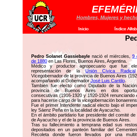
EFEMÉRI
Hombres, Mujeres y hechos
Ped
Pedro Solanet Gassiebayle
nació el miércoles,
9 
de 1880
en Las Flores, Buenos Aires, Argentina.
Médico y productor agropecuario que fue el
representación de la
Unión Cívica Radical
Vicegobernador de la provincia de Buenos Aires (19
acompañando al Gobernador
José Luis Cantilo
.
También fue electo como Diputado de la Nación
provincia de Buenos Aires en dos oportun
consecutivas (1916-1920 y 1920-1924 renunciando 
para hacerse cargo de la vicegobernación bonaerens
Fue el primer Intendente radical electo bajo el imper
ley Sáenz Peña en la localidad de Ayacucho.
En el ámbito partidario fue presidente del comité de
de Ayacucho y el de la provincia de Buenos Aires.
Tras su fallecimiento a temprana edad sus restos
depositados en un panteón familiar del Cementeri
Recoleta donde fueron llevados por una multitu