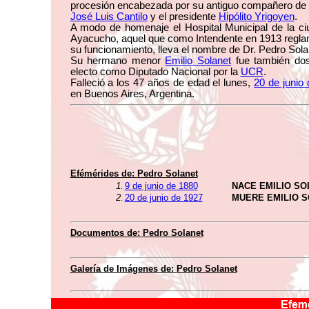
procesión encabezada por su antiguo compañero de 
José Luis Cantilo
y el presidente
Hipólito Yrigoyen
.
A modo de homenaje el Hospital Municipal de la ci
Ayacucho, aquel que como Intendente en 1913 regla
su funcionamiento, lleva el nombre de Dr. Pedro Sola
Su hermano menor
Emilio Solanet
fue también do
electo como Diputado Nacional por la
UCR
.
Falleció a los 47 años de edad el lunes,
20 de junio
en Buenos Aires, Argentina.
Efémérides de:
Pedro Solanet
1.
9 de junio de 1880
NACE EMILIO SO
2.
20 de junio de 1927
MUERE EMILIO 
Documentos de:
Pedro Solanet
Galería de Imágenes de:
Pedro Solanet