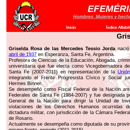
EFEMÉRI
Hombres, Mujeres y hechos
Gri
Griselda Rosa de las Mercedes Tessio Jorda
nació
abril de 1937
en Esperanza, Santa Fe, Argentina.
Profesora de Ciencias de la Educación, Abogada, crimi
universitaria que fue electa como Vicegobernadora de
Santa Fe (2007-2011) en representación de la
Unión
integrando el Frente Progresista Cívico y Social jun
Hermes Binner.
Se desempeñó como Fiscal Federal de la Nación ante
Federales de Santa Fe (1984-2007) y fue designada p
General de la Nación para dirigir la Unidad de Inve
violaciones de los Derechos Humanos ocurridas du
dictadura militar, con jurisdicción de la Cámara Feder
de Rosario.
Actualmente se desempeña como diputada de su provinc
mismo frente, periodo (2011-2015).