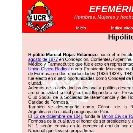
EFEMÉRI
Hombres, Mujeres y hechos
Hipólit
Hipólito Marcial Rojas Retamozo
nació el miércol
agosto de 1877
en Concepción, Corrientes, Argentina.
Médico y Farmacéutico que fue electo en representac
Unión Cívica Radical
como Presidente Municipal de l
de Formosa en dos oportunidades (1936-1939 y 1942
fue electo en cuatro oportunidades como Concejal de
ciudad.
Además de la actividad profesional y política dese
ardua actividad social y cultural llegando a ser Presi
Club Social, de la Sociedad de Beneficencia y del Ho
Caridad de Formosa.
También se desempeñó como Cónsul de la Re
Argentina en la ciudad paraguaya de Pilar.
El
12 de diciembre de 1941
funda la
Unión Cívica Ra
Formosa de la cual tuvo el honor de ser presidente y el
N° 1 según consta en la credencial emitida por e
Nacional que lleva su propia firma.