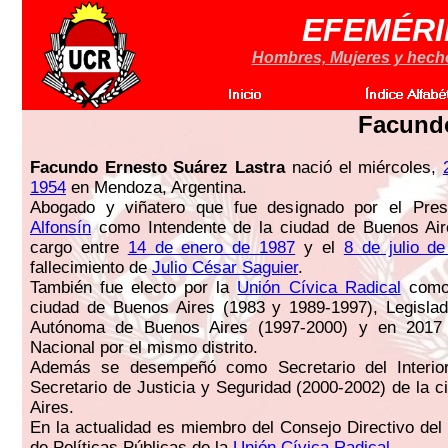
EFEMÉRI
Hombres, Mujeres y hechos
Facundo
Facundo Ernesto Suárez Lastra
nació el miércoles,
1954
en Mendoza, Argentina.
Abogado y viñatero que fue designado por el Pre
Alfonsín
como Intendente de la ciudad de Buenos Aire
cargo entre
14 de enero de 1987
y el
8 de julio d
fallecimiento de
Julio César Saguier
.
También fue electo por la
Unión Cívica Radical
como 
ciudad de Buenos Aires (1983 y 1989-1997), Legislad
Autónoma de Buenos Aires (1997-2000) y en 2017
Nacional por el mismo distrito.
Además se desempeñó como Secretario del Interio
Secretario de Justicia y Seguridad (2000-2002) de la 
Aires.
En la actualidad es miembro del Consejo Directivo del 
de Políticas Públicas de la
Unión Cívica Radical
.