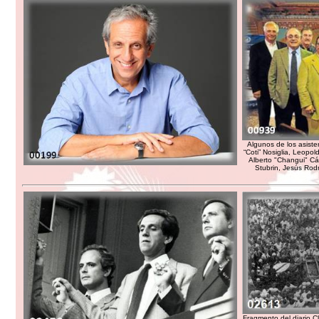
Algunos de los asiste
“Coti” Nosiglia, Leopo
Alberto "Changui" Cá
Stubrin, Jesús Rodr
Fragmento del diario C