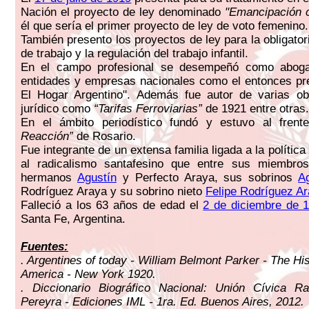
Nación el proyecto de ley denominado
"Emancipación ci
él que sería el primer proyecto de ley de voto femenino.
También presento los proyectos de ley para la obligato
de trabajo y la regulación del trabajo infantil.
En el campo profesional se desempeñó como aboga
entidades y empresas nacionales como el entonces pr
El Hogar Argentino". Además fue autor de varias ob
jurídico como
“Tarifas Ferroviarias”
de 1921 entre otras.
En el ámbito periodístico fundó y estuvo al frent
Reacción”
de Rosario.
Fue integrante de un extensa familia ligada a la polític
al radicalismo santafesino que entre sus miembro
hermanos
Agustín
y Perfecto Araya, sus sobrinos
A
Rodríguez Araya y su sobrino nieto
Felipe Rodríguez A
Falleció a los 63 años de edad el
2 de diciembre de 
Santa Fe, Argentina.
Fuentes:
. Argentines of today - William Belmont Parker - The Hi
America - New York 1920.
. Diccionario Biográfico Nacional: Unión Cívica Ra
Pereyra - Ediciones IML - 1ra. Ed. Buenos Aires, 2012.