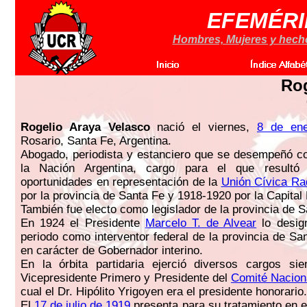
EFEMÉRI
Hombres, Mujeres y hechos
Rog
Rogelio Araya Velasco
nació el viernes,
8 de en
Rosario, Santa Fe, Argentina.
Abogado, periodista y estanciero que se desempeñó c
la Nación Argentina, cargo para el que resultó
oportunidades en representación de la
Unión Cívica Ra
por la provincia de Santa Fe y 1918-1920 por la Capital 
También fue electo como legislador de la provincia de S
En 1924 el Presidente
Marcelo T. de Alvear
lo desig
periodo como interventor federal de la provincia de Sa
en carácter de Gobernador interino.
En la órbita partidaria ejerció diversos cargos sie
Vicepresidente Primero y Presidente del
Comité Nacion
cual el Dr. Hipólito Yrigoyen era el presidente honorario.
El
17 de julio de 1919
presenta para su tratamiento en e