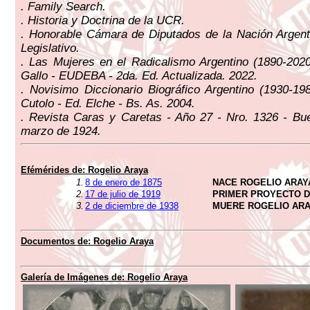
. Family Search.
. Historia y Doctrina de la UCR.
. Honorable Cámara de Diputados de la Nación Argent
Legislativo.
. Las Mujeres en el Radicalismo Argentino (1890-2020
Gallo - EUDEBA - 2da. Ed. Actualizada. 2022.
. Novisimo Diccionario Biográfico Argentino (1930-19
Cutolo - Ed. Elche - Bs. As. 2004.
. Revista Caras y Caretas - Año 27 - Nro. 1326 - Bu
marzo de 1924.
Efémérides de:
Rogelio Araya
1.
8 de enero de 1875
NACE ROGELIO ARAY
2.
17 de julio de 1919
PRIMER PROYECTO D
3.
2 de diciembre de 1938
MUERE ROGELIO AR
Documentos de:
Rogelio Araya
Galería de Imágenes de:
Rogelio Araya