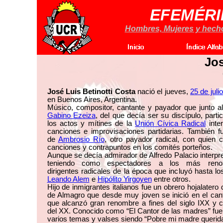
EFEMÉRI
Hombres, Mujeres y hechos
Jos
José Luis Betinotti Costa
nació el jueves,
25 de juli
en Buenos Aires, Argentina.
Músico, compositor, cantante y payador que junto al
Gabino Ezeiza
, del que decía ser su discípulo, parti
los actos y mítines de la
Unión Cívica Radical
inte
canciones e improvisaciones partidarias. También f
de
Ambrosio Río
, otro payador radical, con quien 
canciones y contrapuntos en los comités porteños.
Aunque se decía admirador de Alfredo Palacio interpr
teniendo como espectadores a los más reno
dirigentes radicales de la época que incluyó hasta lo
Leando Alem
e
Hipólito Yirgoyen
entre otros.
Hijo de inmigrantes italianos fue un obrero hojalatero d
de Almagro que desde muy joven se inició en el can
que alcanzó gran renombre a fines del siglo IXX y 
del XX. Conocido como “El Cantor de las madres” fue
varios temas y valses siendo “Pobre mi madre querid