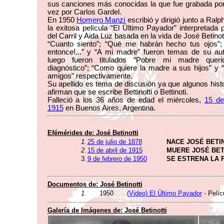
sus canciones más conocidas la que fue grabada por
vez por Carlos Gardel.
En 1950
Homero Manzi
escribió y dirigió junto a Ralp
la exitosa película “El Último Payador” interpretada
del Carril y Aida Luz basada en la vida de José Betinott
“Cuanto siento”; “Qué me habrán hecho tus ojos”;
entonce!...” y “A mi madre” fueron temas de su aut
luego fueron titulados “Pobre mi madre queri
diagnóstico”; “Como quiere la madre a sus hijos” y
amigos” respectivamente.
Su apellido es tema de discusión ya que algunos hist
afirman que se escribe Bettinotti o Bettinoti.
Falleció a los 36 años de edad el miércoles,
15 de
1915
en Buenos Aires, Argentina.
Efémérides de:
José Betinotti
1.
25 de julio de 1878
NACE JOSÉ BETI
2.
15 de abril de 1915
MUERE JOSÉ BET
3.
9 de febrero de 1950
SE ESTRENA LA 
Documentos de:
José Betinotti
1.
1950
(Video) El Último Payador
- Pelíc
Galería de Imágenes de:
José Betinotti