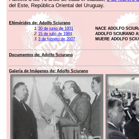
del Este, República Oriental del Uruguay.
Efémérides de:
Adolfo Sciurano
1.
30 de junio de 1931
NACE ADOLFO SCIU
2.
15 de julio de 1984
ADOLFO SCIURANO A
3.
3 de febrero de 2007
MUERE ADOLFO SCI
Documentos de:
Adolfo Sciurano
Galería de Imágenes de:
Adolfo Sciurano