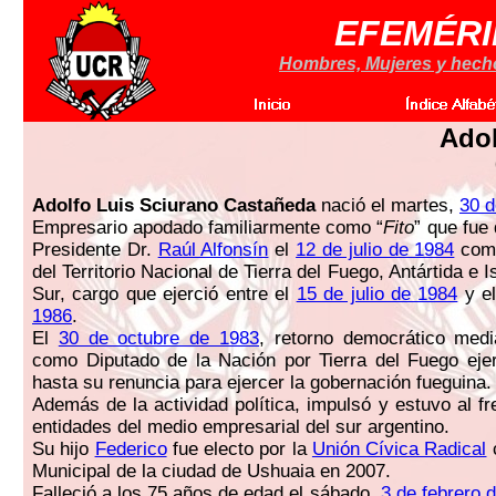
EFEMÉRI
Hombres, Mujeres y hechos
Adol
Adolfo Luis Sciurano Castañeda
nació el martes,
30 d
Empresario apodado familiarmente como “
Fito
” que fue
Presidente Dr.
Raúl Alfonsín
el
12 de julio de 1984
como
del Territorio Nacional de Tierra del Fuego, Antártida e I
Sur, cargo que ejerció entre el
15 de julio de 1984
y e
1986
.
El
30 de octubre de 1983
, retorno democrático medi
como Diputado de la Nación por Tierra del Fuego eje
hasta su renuncia para ejercer la gobernación fueguina.
Además de la actividad política, impulsó y estuvo al fr
entidades del medio empresarial del sur argentino.
Su hijo
Federico
fue electo por la
Unión Cívica Radical
Municipal de la ciudad de Ushuaia en 2007.
Falleció a los 75 años de edad el sábado,
3 de febrero 