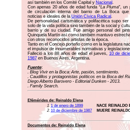
así también en los Comité Capital y
Nacional
.
Con apenas 20 años de edad funda “
La Pluma
”, un 
de circulación interna del barrio de La Boca que 
noticias e ideales de la
Unión Cívica Radical
.
De personalidad carismática y polifacética supo ser
solo de la vida política sino también de la social y cult
barrio y de su ciudad. Fue amigo personal del pint
Quinquela Martín así como también mantuvo estrecha
con otros reconocidos artistas de la época.
Tanto en el Concejo porteño como en la legislatura nac
el impulsor de innumerables normativas y legislacione
Falleció a los 88 años de edad el jueves,
10 de dici
1987
en Buenos Aires, Argentina.
Fuente
:
. Blog Vivir en la Boca: Arte, pasión, sentimiento.
. Caudillos y protagonistas políticos en la Boca del Ri
Diego Alberto Barovero - Editorial Dunken - 2013.
. Family Search.
Efémérides de: Reinaldo Elena
1.
1 de enero de 1899
NACE REINALDO 
2.
10 de diciembre de 1987
MUERE REINALD
Documentos de: Reinaldo Elena