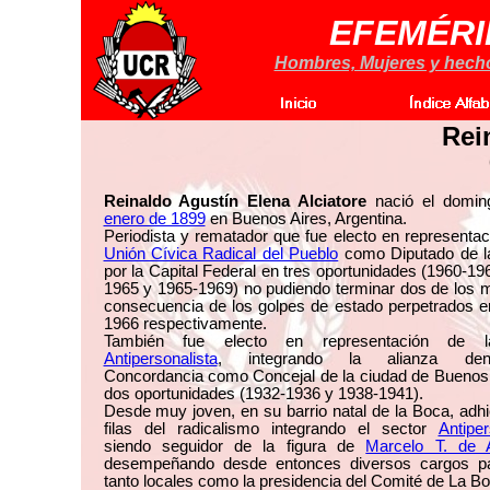
EFEMÉRI
Hombres, Mujeres y hechos
Rei
Reinaldo Agustín Elena Alciatore
nació el domi
enero de 1899
en Buenos Aires, Argentina.
Periodista y rematador que fue electo en representac
Unión Cívica Radical del Pueblo
como Diputado de l
por la Capital Federal en tres oportunidades (1960-19
1965 y 1965-1969) no pudiendo terminar dos de los 
consecuencia de los golpes de estado perpetrados e
1966 respectivamente.
También fue electo en representación de
Antipersonalista
, integrando la alianza den
Concordancia como Concejal de la ciudad de Buenos 
dos oportunidades (1932-1936 y 1938-1941).
Desde muy joven, en su barrio natal de la Boca, adhi
filas del radicalismo integrando el sector
Antiper
siendo seguidor de la figura de
Marcelo T. de 
desempeñando desde entonces diversos cargos par
tanto locales como la presidencia del Comité de La 