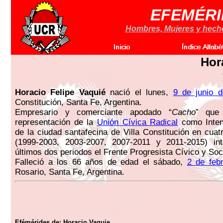
EFEMÉRI
Hombres, Mujeres y hechos
Hor
Horacio Felipe Vaquié
nació el lunes,
9 de junio 
Constitución, Santa Fe, Argentina.
Empresario y comerciante apodado “
Cacho
” que
representación de la
Unión Cívica Radical
como Inten
de la ciudad santafecina de Villa Constitución en cuat
(1999-2003, 2003-2007, 2007-2011 y 2011-2015) in
últimos dos periodos el Frente Progresista Cívico y Soc
Falleció a los 66 años de edad el sábado,
2 de feb
Rosario, Santa Fe, Argentina.
Efémérides de:
Horacio Vaquie