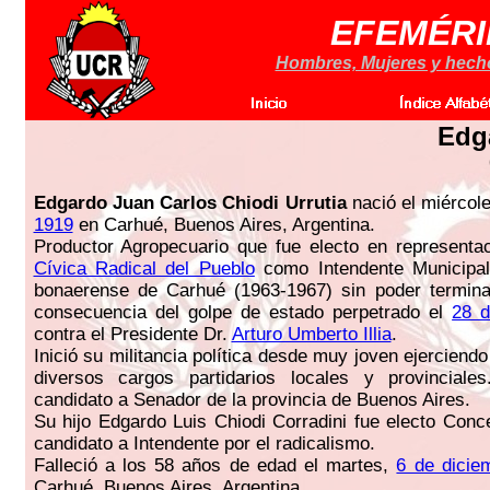
EFEMÉRI
Hombres, Mujeres y hechos
Edg
Edgardo Juan Carlos Chiodi Urrutia
nació el miércol
1919
en Carhué, Buenos Aires, Argentina.
Productor Agropecuario que fue electo en representa
Cívica Radical del Pueblo
como Intendente Municipal 
bonaerense de Carhué (1963-1967) sin poder termin
consecuencia del golpe de estado perpetrado el
28 d
contra el Presidente Dr.
Arturo Umberto Illia
.
Inició su militancia política desde muy joven ejercien
diversos cargos partidarios locales y provincial
candidato a Senador de la provincia de Buenos Aires.
Su hijo Edgardo Luis Chiodi Corradini fue electo Conc
candidato a Intendente por el radicalismo.
Falleció a los 58 años de edad el martes,
6 de dicie
Carhué, Buenos Aires, Argentina.