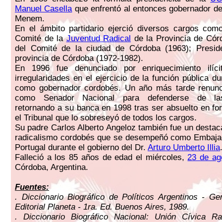
Manuel Casella
que enfrentó al entonces gobernador de
Menem.
En el ámbito partidario ejerció diversos cargos com
Comité de la
Juventud Radical
de la Provincia de Cór
del Comité de la ciudad de Córdoba (1963); Presid
provincia de Córdoba (1972-1982).
En 1996 fue denunciado por enriquecimiento ilíc
irregularidades en el ejercicio de la función pública d
como gobernador cordobés. Un año más tarde renunc
como Senador Nacional para defenderse de las
retornando a su banca en 1998 tras ser absuelto en f
el Tribunal que lo sobreseyó de todos los cargos.
Su padre Carlos Alberto Angeloz también fue un desta
radicalismo cordobés que se desempeñó como Embajad
Portugal durante el gobierno del Dr.
Arturo Umberto Illia
Falleció a los 85 años de edad el miércoles,
23 de ag
Córdoba, Argentina.
Fuentes:
. Diccionario Biográfico de Políticos Argentinos - G
Editorial Planeta - 1ra. Ed. Buenos Aires, 1989.
. Diccionario Biográfico Nacional: Unión Cívica Ra