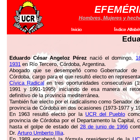
EFEMÉRI
Hombres, Mujeres y hechos
Edua
Eduardo César Angeloz Pérez
nació el domingo,
1
1931
en Río Tercero, Córdoba, Argentina.
Abogado que se desempeñó como Gobernador de l
Córdoba, cargo para el que resultó electo en represent
Cívica Radical
en tres oportunidades consecutivas (1
1991 y 1991-1995) iniciando de esa manera el reto
definitivo de la provincia mediterránea.
También fue electo por el radicalismo como Senador de 
provincia de Córdoba en dos ocasiones (1973-1977 y 1
En 1963 resultó electo por la
UCR del Pueblo
como 
provincia de Córdoba por el Departamento la Capital, c
hasta el golpe de estado del
28 de junio de 1966
cont
Dr.
Arturo Umberto Illia
.
En 1989 encabezó la fórmula presidencial de la
U