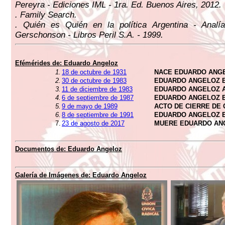
Pereyra - Ediciones IML - 1ra. Ed. Buenos Aires, 2012.
. Family Search.
. Quién es Quién en la política Argentina - Analí
Gerschonson - Libros Peril S.A. - 1999.
Efémérides de:
Eduardo Angeloz
1.
18 de octubre de 1931
NACE EDUARDO ANG
2.
30 de octubre de 1983
EDUARDO ANGELOZ 
3.
11 de diciembre de 1983
EDUARDO ANGELOZ 
4.
6 de septiembre de 1987
EDUARDO ANGELOZ 
5.
9 de mayo de 1989
ACTO DE CIERRE DE 
6.
8 de septiembre de 1991
EDUARDO ANGELOZ 
7.
23 de agosto de 2017
MUERE EDUARDO AN
Documentos de:
Eduardo Angeloz
Galería de Imágenes de:
Eduardo Angeloz