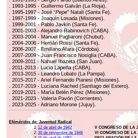
. 1993-1995 - Guillermo Galván (La Rioja).
. 1995-1997 - José “
Pepe
” Natali (Santa Fe).
. 1997-1999 - Joaquín Losada (Misiones).
. 1999-2001 - Pablo Javkin (Santa Fe).
. 2001-2003 - Alejandro Rabinovich (CABA).
. 2003-2004 - Manuel Pagliaroni (Chubut).
. 2004-2006 - Hernán Rossi (Santa Fe).
. 2006-2007 - Emiliano Afara (Córdoba).
. 2007-2009 - Juan Francisco Nosiglia (CABA).
. 2009-2011 - Nahuel Ibazeta (San Juan).
. 2011-2013 - Lucio Lapeña (CABA).
. 2013-2015 - Leandro Lobato (La Pampa).
. 2015-2017 - Ariel Fernando Pianesi (Misiones).
. 2017-2019 - Luciana Rached (Santiago del Estero).
. 2019-2021 - María Belén Pérez (Misiones).
. 2021-2023 - Valeria Pavón (Corrientes).
. 2023-2025 - Adriano Morone (Jujuy).
Efémérides de:
Juventud Radical
1.
12 de abril de 1942
V CONGRESO DE LA J
2.
30 de noviembre de 1946
VI CONGRESO DE LA 
3.
11 de abril de 1982
DECLARACIÓN DE LA