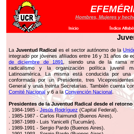
EFEMÉRI
Hombres, Mujeres y hechos
Juve
La
Juventud Radical
es el sector autónomo de la
Unió
integrado por jóvenes afiliados entre 16 y 31 años de 
de diciembre de 1891
, siendo una de la rama m
radicalismo y la organización política juvenil 
Latinoamérica. La misma está conducida por una 
conformada por un Presidente, tres Vicepresidentes
General y unas treinta Secretarias. También cuenta co
Comité Nacional
y 6 a la
Convención Nacional
.
Presidentes de la Juventud Radical desde el retorn
. 1984-1985 -
Jesús Rodríguez
(Capital Federal).
. 1985-1987 - Carlos Raimundi (Buenos Aires).
. 1987-1989 - Luis Yanicelli (Tucumán).
. 1989-1991 - Sergio Pardo (Buenos Aires).
. 1991-1993 - Sergio Pardo (Buenos Aires).