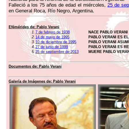
Falleció a los 75 años de edad el miércoles,
25 de sep
en General Roca, Río Negro, Argentina.
Efémérides de:
Pablo Verani
1.
7 de febrero de 1938
NACE PABLO VERANI
2.
14 de mayo de 1995
PABLO VERANI ES E
3.
10 de diciembre de 1995
PABLO VERANI ASUM
4.
27 de junio de 1999
PABLO VERANI ES R
5.
25 de septiembre de 2013
MUERE PABLO VERAN
Documentos de:
Pablo Verani
Galería de Imágenes de:
Pablo Verani