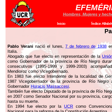
EFEMÉRI
Hombres, Mujeres y hechos
Pa
Pablo Verani
nació el lunes,
7 de febrero de 1938
en
Italia.
Abogado que fue electo en representación de la
Unió
como Gobernador de la provincia de Río Negro duran
consecutivos (1995-1999 y 1999-2003) acompañad
Mendioroz como Vicegobernado.
En 1983 fue electo Intendente de la localidad de Ge
1987 Vicegobernador de la provincia de Río Negro
Gobernador
Horacio Massaccesi
.
También fue electo Diputado de la provincia de Río Neg
en 2007 como Senador Nacional por su provincia, carg
hasta su muerte.
En 1994 fue electo por la
UCR
como Convencional
Nacional para la reforma de la Constitución Argentina.