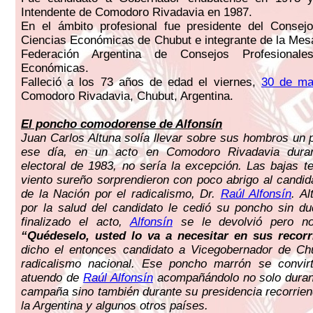
Intendente de Comodoro Rivadavia en 1987.
En el ámbito profesional fue presidente del Consejo
Ciencias Económicas de Chubut e integrante de la Mesa
Federación Argentina de Consejos Profesional
Económicas.
Falleció a los 73 años de edad el viernes,
30 de ma
Comodoro Rivadavia, Chubut, Argentina.
El poncho comodorense de Alfonsín
Juan Carlos Altuna solía llevar sobre sus hombros un
ese día, en un acto en Comodoro Rivadavia dura
electoral de 1983, no sería la excepción. Las bajas t
viento sureño sorprendieron con poco abrigo al candid
de la Nación por el radicalismo, Dr.
Raúl Alfonsín
. A
por la salud del candidato le cedió su poncho sin d
finalizado el acto,
Alfonsín
se le devolvió pero no
“Quédeselo, usted lo va a necesitar en sus recorr
dicho el entonces candidato a Vicegobernador de Chu
radicalismo nacional. Ese poncho marrón se convirt
atuendo de
Raúl Alfonsín
acompañándolo no solo durant
campaña sino también durante su presidencia recorrien
la Argentina y algunos otros países.