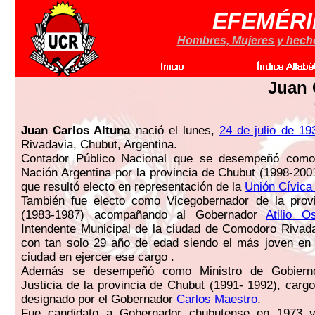
EFEMÉRI
Hombres, Mujeres y hechos
Juan 
Juan Carlos Altuna
nació el lunes,
24 de julio de 19
Rivadavia, Chubut, Argentina.
Contador Público Nacional que se desempeñó como
Nación Argentina por la provincia de Chubut (1998-2001
que resultó electo en representación de la
Unión Cívica
También fue electo como Vicegobernador de la prov
(1983-1987) acompañando al Gobernador
Atilio O
Intendente Municipal de la ciudad de Comodoro Rivad
con tan solo 29 año de edad siendo el más joven en l
ciudad en ejercer ese cargo .
Además se desempeñó como Ministro de Gobiern
Justicia de la provincia de Chubut (1991- 1992), cargo
designado por el Gobernador
Carlos Maestro
.
Fue candidato a Gobernador chubutense en 1973 