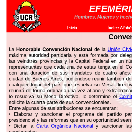
EFEMÉRI
Hombres, Mujeres y hechos
Conven
La
Honorable Convención Nacional
de la
Unión Cívi
máxima autoridad partidaria y está formada por dele
las veintitrés provincias y la Capital Federal en un n
representantes que cada una de estas tenga en el Co
con una duración de sus mandatos de cuatro años
ciudad de Buenos Aires, pudiéndose reunir también de
cualquier lugar del país que resuelva su Mesa Direct
reunirá de forma ordinaria una vez al año y extraordin
lo resuelva su Mesa Directiva, lo determine el
Comit
solicite la cuarta parte de sus convencionales.
Entre algunas de sus atribuciones se encuentran:
• Elaborar y sancionar el programa del partido pa
presidencial y las reformas que en su oportunidad sean
• Dictar la
Carta Orgánica Nacional
y sancionar las
conducentes.