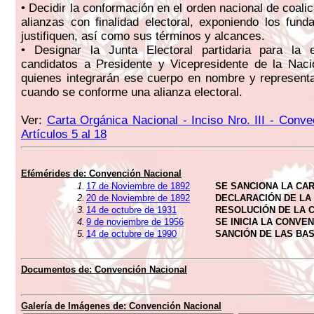
• Decidir la conformación en el orden nacional de coalic
alianzas con finalidad electoral, exponiendo los fun
justifiquen, así como sus términos y alcances.
• Designar la Junta Electoral partidaria para la 
candidatos a Presidente y Vicepresidente de la Naci
quienes integrarán ese cuerpo en nombre y representa
cuando se conforme una alianza electoral.
Ver:
Carta Orgánica Nacional - Inciso Nro. III - Conve
Artículos 5 al 18
Efémérides de:
Convención Nacional
1.
17 de Noviembre de 1892
SE SANCIONA LA CAR
2.
20 de Noviembre de 1892
DECLARACIÓN DE LA
3.
14 de octubre de 1931
RESOLUCIÓN DE LA 
4.
9 de noviembre de 1956
SE INICIA LA CONVE
5.
14 de octubre de 1990
SANCIÓN DE LAS BAS
Documentos de:
Convención Nacional
Galería de Imágenes de:
Convención Nacional