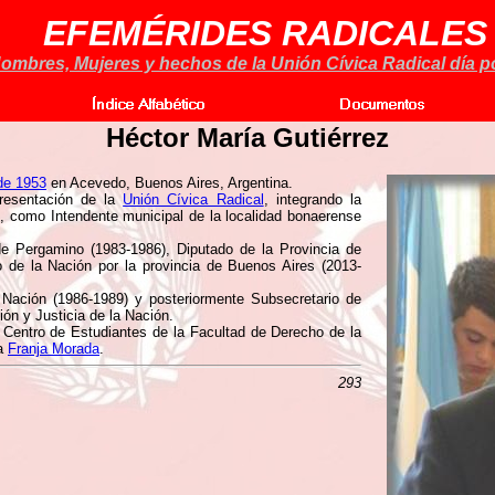
EFEMÉRIDES RADICALES
ombres, Mujeres y hechos de la Unión Cívica Radical día po
Héctor María Gutiérrez
 de 1953
en Acevedo, Buenos Aires, Argentina.
resentación de la
Unión Cívica Radical
, integrando la
ón, como Intendente municipal de la localidad bonaerense
e Pergamino (1983-1986), Diputado de la Provincia de
 de la Nación por la provincia de Buenos Aires (2013-
Nación (1986-1989) y posteriormente Subsecretario de
ión y Justicia de la Nación.
 Centro de Estudiantes de la Facultad de Derecho de la
la
Franja Morada
.
293