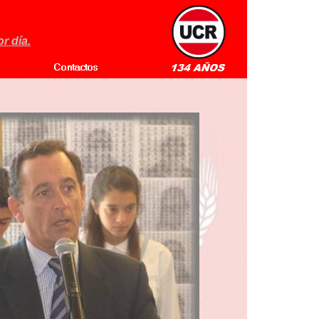
r día.