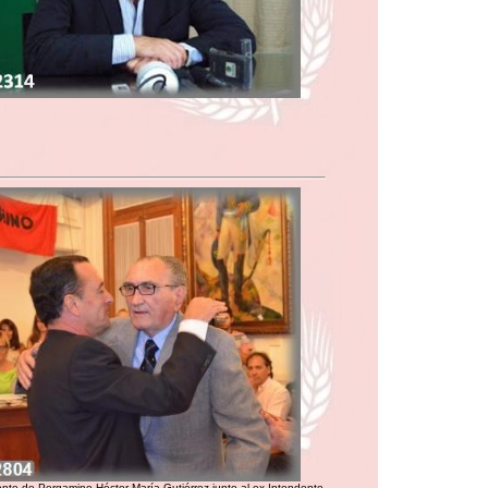
ente de Pergamino Héctor María Gutiérrez junto al ex Intendente