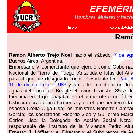
EFEMÉRI
Hombres, Mujeres y hechos
Ramó
Ramón Alberto Trejo Noel
nació el sábado,
7 de ag
Buenos Aires, Argentina.
Empresario y comerciante que ejerció como Gobernado
Nacional de Tierra del Fuego, Antártida e Islas del Atl
para el que fue designado por el Presidente Dr.
Raúl A
11 de diciembre de 1983
y su fallecimiento ocurrido a
aguas del canal de Beagle el avión Lear Jet 35 A de
fueguina en el que viajaba. En el accidente ocurrió fre
Ushuaia durante una tormenta y en el que perdieron la
esposa Ofelia Olga Lisa; los ministros Roberto Campa
García; los secretarios Ricardo Sica y Guillermo Marci
Carlos Lisa; la Delegada de Acción Social Nora
responsable del Instituto de la Vivienda Pedro Al
Ernesto J. Löffler y el Director y el Subdirector de A