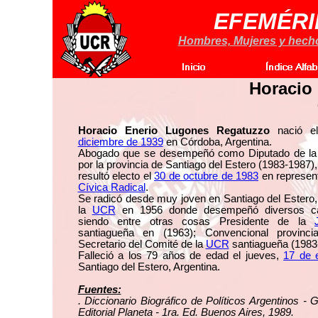
EFEMÉRI
Hombres, Mujeres y hechos
Horacio
Horacio Enerio Lugones Regatuzzo
nació el
diciembre de 1939
en Córdoba, Argentina.
Abogado que se desempeñó como Diputado de la 
por la provincia de Santiago del Estero (1983-1987),
resultó electo el
30 de octubre de 1983
en represen
Cívica Radical
.
Se radicó desde muy joven en Santiago del Estero,
la
UCR
en 1956 donde desempeñó diversos car
siendo entre otras cosas Presidente de la
santiagueña en (1963); Convencional provinci
Secretario del Comité de la
UCR
santiagueña (1983
Falleció a los 79 años de edad el jueves,
17 de 
Santiago del Estero, Argentina.
Fuentes:
. Diccionario Biográfico de Políticos Argentinos -
Editorial Planeta - 1ra. Ed. Buenos Aires, 1989.