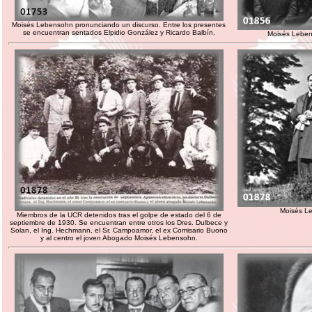
Moisés Lebensohn pronunciando un discurso. Entre los presentes
se encuentran sentados Elpidio González y Ricardo Balbín.
Moisés Leben
Moisés Le
Miembros de la UCR detenidos tras el golpe de estado del 6 de
septiembre de 1930. Se encuentran entre otros los Dres. Dulbece y
Solan, el Ing. Hechmann, el Sr. Campoamor, el ex Comisario Buono
y al centro el joven Abogado Moisés Lebensohn.