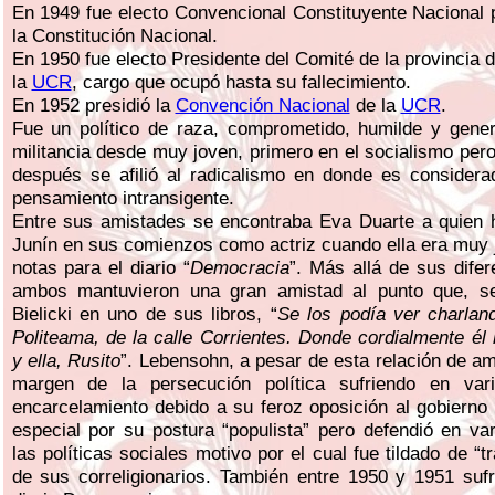
En 1949 fue electo Convencional Constituyente Nacional 
la Constitución Nacional.
En 1950 fue electo Presidente del Comité de la provincia 
la
UCR
, cargo que ocupó hasta su fallecimiento.
En 1952 presidió la
Convención Nacional
de la
UCR
.
Fue un político de raza, comprometido, humilde y gener
militancia desde muy joven, primero en el socialismo pe
después se afilió al radicalismo en donde es considera
pensamiento intransigente.
Entre sus amistades se encontraba Eva Duarte a quien 
Junín en sus comienzos como actriz cuando ella era muy j
notas para el diario “
Democracia
”. Más allá de sus difer
ambos mantuvieron una gran amistad al punto que, s
Bielicki en uno de sus libros, “
Se los podía ver charland
Politeama, de la calle Corrientes. Donde cordialmente él 
y ella, Rusito
”. Lebensohn, a pesar de esta relación de am
margen de la persecución política sufriendo en vari
encarcelamiento debido a su feroz oposición al gobiern
especial por su postura “populista” pero defendió en va
las políticas sociales motivo por el cual fue tildado de “t
de sus correligionarios. También entre 1950 y 1951 sufr