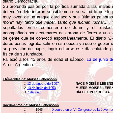
diario Democracia.
Su profunda pasión por la política sumada a las malas 
detención deterioraron sensiblemente su salud lo que le
muy joven de un ataque cardiaco y sus últimas palabras
morir; hay tanto que hacer, tanto que luchar, luchar...
".
sepultados en el cementerio de Junín y el traslado
acompañado por centenares de corona de flores y una v
de gente que se convocó espontáneamente. El diario “
D
duras penas lograba salir en esa época ya que el gobierno 
su provisión de papel, logró editarse ese día enlutado p
física de su fundador.
Falleció a los 45 años de edad el sábado,
13 de junio d
Aires, Argentina.
Efémérides de:
Moisés Lebensohn
1.
12 de agosto de 1907
NACE MOISÉS LEBEN
2.
13 de junio de 1953
MUERE MOISÉS LEBE
3.
7 de junio
DÍA DEL PERIODISTA
Documentos de:
Moisés Lebensohn
1.
1946
Discurso en el VI Congreso de la Juventu