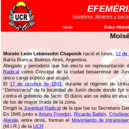
EFEMÉRI
Hombres, Mujeres y hechos
Mois
Moisés León Lebensohn Chaponik
nació el lunes,
12 de
Bahía Blanca, Buenos Aires, Argentina.
Abogado y periodista que fue electo en representación 
Radical
como Concejal de la ciudad bonaerense de Juní
único cargo público que ocupó.
El
17 de octubre de 1931
, durante el régimen de Uribu
“
Democracia
” de la localidad de Junín desde donde fijó s
contra el gobierno de facto. El diario aún se edita en esa
de los de mayor tirada de la zona.
Dirigió la
Juventud Radical
de la que fue su Secretario Ge
En 1945 junto a
Arturo Frondizi
,
Ricardo Balbín
,
Crisólogo
Alende
, entre otros, forman el
Movimiento de Intransige
(M.I.R.) de la
UCR
.