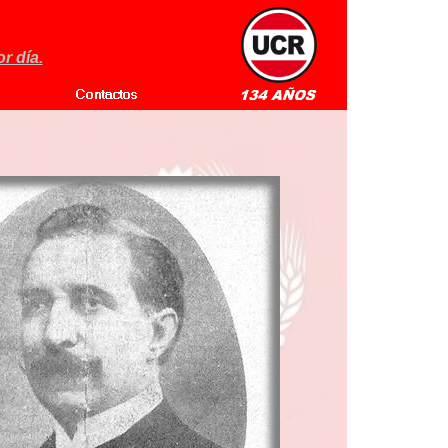
r día.