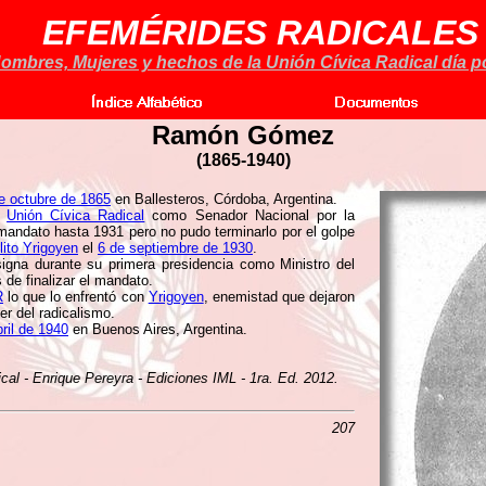
EFEMÉRIDES RADICALES
ombres, Mujeres y hechos de la Unión Cívica Radical día po
Ramón Gómez
(1865-1940)
e octubre de 1865
en Ballesteros, Córdoba, Argentina.
a
Unión Cívica Radical
como Senador Nacional por la
mandato hasta 1931 pero no pudo terminarlo por el golpe
lito Yrigoyen
el
6 de septiembre de 1930
.
igna durante su primera presidencia como Ministro del
 de finalizar el mandato.
R
lo que lo enfrentó con
Yrigoyen
, enemistad que dejaron
er del radicalismo.
ril de 1940
en Buenos Aires, Argentina.
ical - Enrique Pereyra - Ediciones IML - 1ra. Ed. 2012.
207