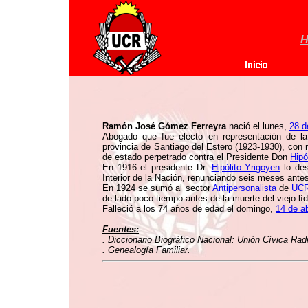
H
Ramón José Gómez Ferreyra
nació el lunes,
28 d
Abogado que fue electo en representación de l
provincia de Santiago del Estero (1923-1930), con 
de estado perpetrado contra el Presidente Don
Hipó
En 1916 el presidente Dr.
Hipólito Yrigoyen
lo des
Interior de la Nación, renunciando seis meses antes
En 1924 se sumó al sector
Antipersonalista
de
UC
de lado poco tiempo antes de la muerte del viejo líd
Falleció a los 74 años de edad el domingo,
14 de ab
Fuentes:
. Diccionario Biográfico Nacional: Unión Cívica Rad
. Genealogía Familiar.