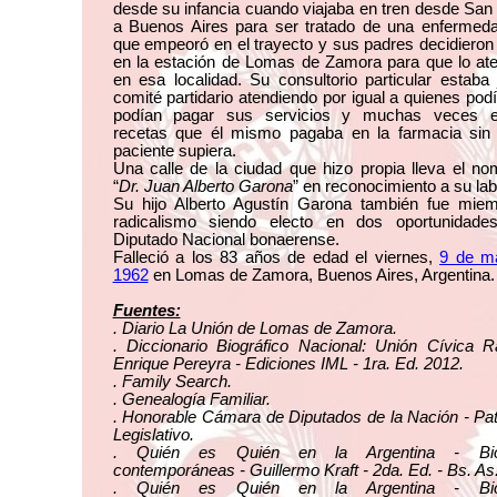
desde su infancia cuando viajaba en tren desde San
a Buenos Aires para ser tratado de una enfermeda
que empeoró en el trayecto y sus padres decidieron
en la estación de Lomas de Zamora para que lo ate
en esa localidad. Su consultorio particular estaba 
comité partidario atendiendo por igual a quienes pod
podían pagar sus servicios y muchas veces e
recetas que él mismo pagaba en la farmacia sin
paciente supiera.
Una calle de la ciudad que hizo propia lleva el n
“
Dr. Juan Alberto Garona
” en reconocimiento a su lab
Su hijo Alberto Agustín Garona también fue miem
radicalismo siendo electo en dos oportunidad
Diputado Nacional bonaerense.
Falleció a los 83 años de edad el viernes,
9 de m
1962
en Lomas de Zamora, Buenos Aires, Argentina.
Fuentes:
. Diario La Unión de Lomas de Zamora.
. Diccionario Biográfico Nacional: Unión Cívica R
Enrique Pereyra - Ediciones IML - 1ra. Ed. 2012.
. Family Search.
. Genealogía Familiar.
. Honorable Cámara de Diputados de la Nación - Pa
Legislativo.
. Quién es Quién en la Argentina - Biog
contemporáneas - Guillermo Kraft - 2da. Ed. - Bs. As
. Quién es Quién en la Argentina - Biog