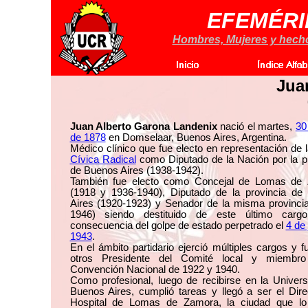
EFEMÉRI
Hombres, Mujeres y hechos
Jua
Juan Alberto Garona Landenix
nació el martes,
30
de 1878
en Domselaar, Buenos Aires, Argentina.
Médico clínico que fue electo en representación de 
Cívica Radical
como Diputado de la Nación por la p
de Buenos Aires (1938-1942).
También fue electo como Concejal de Lomas de
(1918 y 1936-1940), Diputado de la provincia de
Aires (1920-1923) y Senador de la misma provincia
1946) siendo destituido de este último car
consecuencia del golpe de estado perpetrado el
4 de 
1943
.
En el ámbito partidario ejerció múltiples cargos y f
otros Presidente del Comité local y miembr
Convención Nacional de 1922 y 1940.
Como profesional, luego de recibirse en la Univer
Buenos Aires, cumplió tareas y llegó a ser el Dire
Hospital de Lomas de Zamora, la ciudad que lo