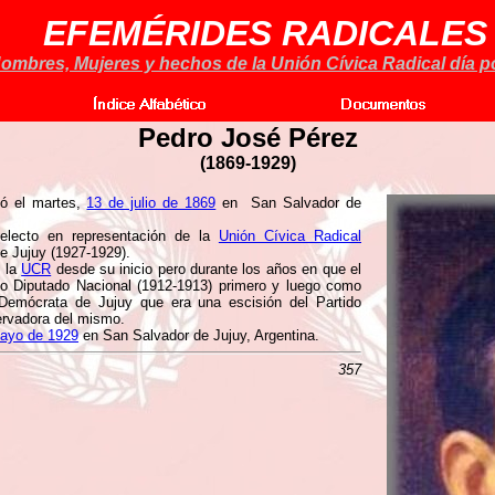
EFEMÉRIDES RADICALES
ombres, Mujeres y hechos de la Unión Cívica Radical día po
Pedro José Pérez
(1869-1929)
ó el martes,
13 de julio de 1869
en San Salvador de
 electo en representación de la
Unión Cívica Radical
e Jujuy (1927-1929).
e la
UCR
desde su inicio pero durante los años en que el
mo Diputado Nacional (1912-1913) primero y luego como
 Demócrata de Jujuy que era una escisión del Partido
ervadora del mismo.
ayo de 1929
en San Salvador de Jujuy, Argentina.
357