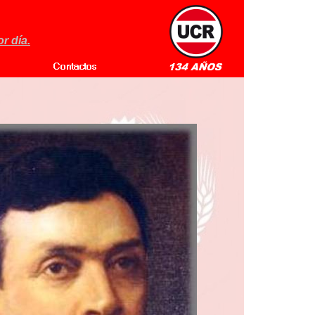
r día.