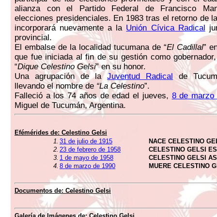
alianza con el Partido Federal de Francisco Man
elecciones presidenciales. En 1983 tras el retorno de 
incorporará nuevamente a la
Unión Cívica Radical
ju
provincial.
El embalse de la localidad tucumana de “
El Cadillal
” e
que fue iniciada al fin de su gestión como gobernador,
“
Dique Celestino Gelsi
” en su honor.
Una agrupación de la
Juventud Radical
de Tucumá
llevando el nombre de
“La Celestino
”.
Falleció a los 74 años de edad el jueves,
8 de marzo
Miguel de Tucumán, Argentina.
Efémérides de:
Celestino Gelsi
1.
31 de julio de 1915
NACE CELESTINO GE
2.
23 de febrero de 1958
CELESTINO GELSI E
3.
1 de mayo de 1958
CELESTINO GELSI 
4.
8 de marzo de 1990
MUERE CELESTINO G
Documentos de:
Celestino Gelsi
Galería de Imágenes de:
Celestino Gelsi