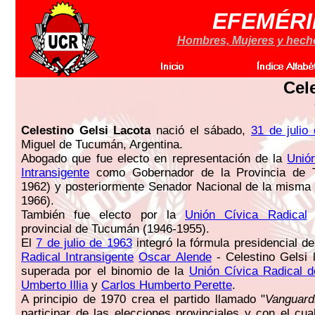
EFEMÉRI
Hombres, Mujeres y hechos
Cel
Celestino Gelsi Lacota
nació el sábado,
31 de julio
Miguel de Tucumán, Argentina.
Abogado que fue electo en representación de la
Unió
Intransigente
como Gobernador de la Provincia de 
1962) y posteriormente Senador Nacional de la misma 
1966).
También fue electo por la
Unión Cívica Radical
c
provincial de Tucumán (1946-1955).
El
7 de julio de 1963
integró la fórmula presidencial d
Radical Intransigente
Oscar Alende
- Celestino Gelsi l
superada por el binomio de la
Unión Cívica Radical d
Umberto Illia
y
Carlos Humberto Perette
.
A principio de 1970 crea el partido llamado "
Vanguard
participar de las elecciones provinciales y con el cu