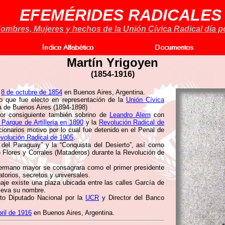
EFEMÉRIDES RADICALES
ombres, Mujeres y hechos de la Unión Cívica Radical día po
Martín Yrigoyen
(1854-1916)
,
8 de octubre de 1854
en Buenos Aires, Argentina.
ino que fue electo en representación de la
Unión Cívica
a de Buenos Aires (1894-1898)
r consiguiente también sobrino de
Leandro Alem
con
 Parque de Artillería en 1890
y la
Revolución Radical de
onarios motivo por lo cual fue detenido en el Penal de
volución Radical de 1905
.
 del Paraguay” y la “Conquista del Desierto”, así como
 Flores y Corrales (Mataderos) durante la Revolución de
ermano mayor se consagrara como el primer presidente
torios, secretos y universales.
aje existe una plaza ubicada entre las calles García de
leva su nombre.
to Diputado Nacional por la
UCR
y Director del Banco
bril de 1916
en Buenos Aires, Argentina.