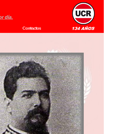
r día.