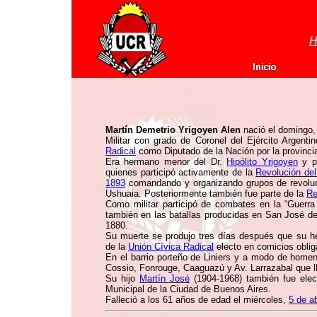
H
Martín Demetrio Yrigoyen Alen
nació el domingo
Militar con grado de Coronel del Ejército Argent
Radical
como Diputado de la Nación por la provinci
Era hermano menor del Dr.
Hipólito Yrigoyen
y po
quienes participó activamente de la
Revolución del
1893
comandando y organizando grupos de revoluci
Ushuaia. Posteriormente también fue parte de la
Re
Como militar participó de combates en la “Guerra
también en las batallas producidas en San José de
1880.
Su muerte se produjo tres días después que su h
de la
Unión Cívica Radical
electo en comicios obliga
En el barrio porteño de Liniers y a modo de homen
Cossio, Fonrouge, Caaguazú y Av. Larrazabal que l
Su hijo
Martín José
(1904-1968) también fue elec
Municipal de la Ciudad de Buenos Aires.
Falleció a los 61 años de edad el miércoles,
5 de a