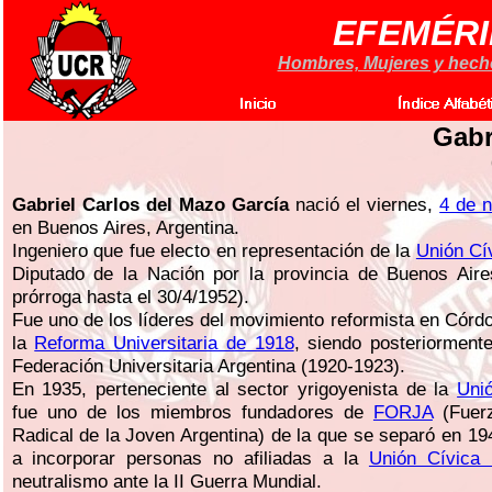
EFEMÉRI
Hombres, Mujeres y hechos
Gabr
Gabriel Carlos del Mazo García
nació el viernes,
4 de 
en Buenos Aires, Argentina.
Ingeniero que fue electo en representación de la
Unión Cí
Diputado de la Nación por la provincia de Buenos Air
prórroga hasta el 30/4/1952).
Fue uno de los líderes del movimiento reformista en Córdo
la
Reforma Universitaria de 1918
, siendo posteriorment
Federación Universitaria Argentina (1920-1923).
En 1935, perteneciente al sector yrigoyenista de la
Uni
fue uno de los miembros fundadores de
FORJA
(Fuerz
Radical de la Joven Argentina) de la que se separó en 19
a incorporar personas no afiliadas a la
Unión Cívica 
neutralismo ante la II Guerra Mundial.