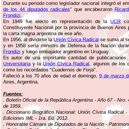
Durante su periodo como legislador nacional integró el 
de los 44 diputados radicales
” que encabezaron
Ricard
Frondizi
.
En 1949 fue electo en representación de la
UCR
c
Constituyente Nacional por la provincia de Buenos Aires 
la carta magna argentina de ese año.
En 1956, al dividirse la
Unión Cívica Radical
se suma al se
y en 1958 sería ministro de Defensa de la Nación duran
Frondizi
y luego embajador argentino en Uruguay.
Es autor de una importante cantidad de publicaciones
Universitaria
y la
Unión Cívica Radical
, algunos de los 
como los recordados “
Cuadernos de Forja
”.
Falleció a los 70 años de edad el domingo,
9 de marzo d
Aires, Argentina.
Fuentes:
. Boletín Oficial de la República Argentina - Año 67 - Nro. 
de 1959.
. Diccionario Biográfico Nacional: Unión Cívica Radical -
Ediciones IML - 1ra. Ed. 2012.
. Honorable Cámara de Diputados de la Nación - Patrimonio