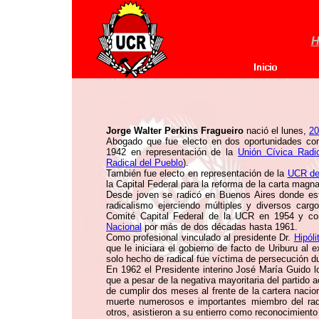
H
Jorge Walter Perkins Fragueiro
nació el lunes,
20
Abogado que fue electo en dos oportunidades com
1942 en representación de la
Unión Cívica Radic
Radical del Pueblo
).
También fue electo en representación de la
UCR de
la Capital Federal para la reforma de la carta magn
Desde joven se radicó en Buenos Aires donde estu
radicalismo ejerciendo múltiples y diversos carg
Comité Capital Federal de la UCR en 1954 y 
Nacional
por más de dos décadas hasta 1961.
Como profesional vinculado al presidente Dr.
Hipóli
que le iniciara el gobierno de facto de Uriburu al
solo hecho de radical fue víctima de persecución du
En 1962 el Presidente interino José María Guido lo
que a pesar de la negativa mayoritaria del partido 
de cumplir dos meses al frente de la cartera naciona
muerte numerosos e importantes miembro del r
otros, asistieron a su entierro como reconocimiento