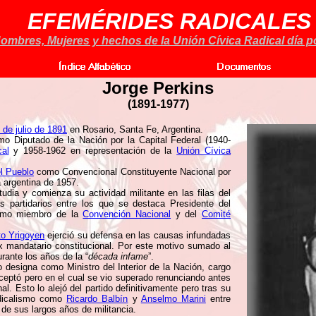
EFEMÉRIDES RADICALES
ombres, Mujeres y hechos de la Unión Cívica Radical día po
Jorge Perkins
(1891-1977)
 de julio de 1891
en Rosario, Santa Fe, Argentina.
o Diputado de la Nación por la Capital Federal (1940-
al
y 1958-1962 en representación de la
Unión Cívica
l Pueblo
como Convencional Constituyente Nacional por
a argentina de 1957.
dia y comienza su actividad militante en las filas del
os partidarios entre los que se destaca Presidente del
como miembro de la
Convención Nacional
y del
Comité
to Yrigoyen
ejerció su defensa en las causas infundadas
 ex mandatario constitucional. Por este motivo sumado al
rante los años de la “
década infame
”.
 designa como Ministro del Interior de la Nación, cargo
aceptó pero en el cual se vio superado renunciando antes
l. Esto lo alejó del partido definitivamente pero tras su
adicalismo como
Ricardo Balbín
y
Anselmo Marini
entre
 de sus largos años de militancia.