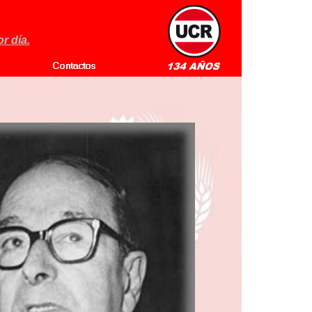
r día.