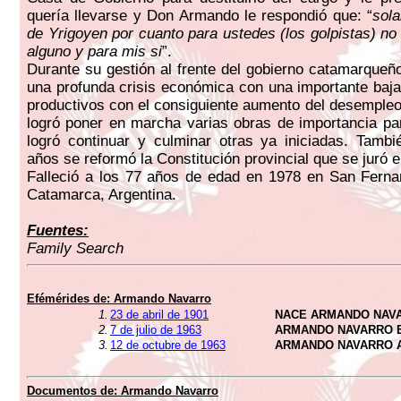
quería llevarse y Don Armando le respondió que: “
sol
de Yrigoyen por cuanto para ustedes (los golpistas) no 
alguno y para mis si
”.
Durante su gestión al frente del gobierno catamarqueño
una profunda crisis económica con una importante baja
productivos con el consiguiente aumento del desempleo
logró poner en marcha varias obras de importancia par
logró continuar y culminar otras ya iniciadas. Tamb
años se reformó la Constitución provincial que se juró 
Falleció a los 77 años de edad en 1978 en San Ferna
Catamarca, Argentina.
Fuentes:
Family Search
Efémérides de: Armando Navarro
1.
23 de abril de 1901
NACE ARMANDO NAV
2.
7 de julio de 1963
ARMANDO NAVARRO 
3.
12 de octubre de 1963
ARMANDO NAVARRO 
Documentos de: Armando Navarro