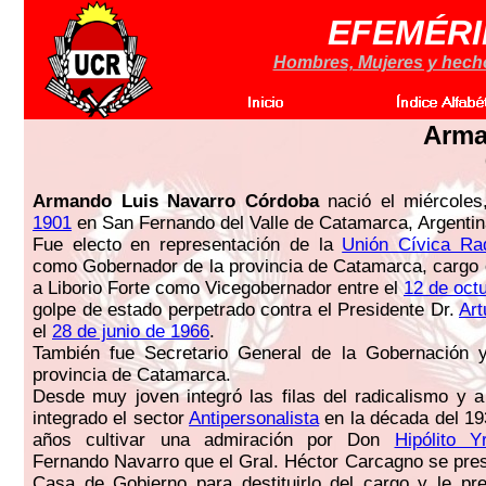
EFEMÉRI
Hombres, Mujeres y hechos
Arma
Armando Luis Navarro Córdoba
nació el miércole
1901
en San Fernando del Valle de Catamarca, Argentin
Fue electo en representación de la
Unión Cívica Rad
como Gobernador de la provincia de Catamarca, cargo q
a Liborio Forte como Vicegobernador entre el
12 de oct
golpe de estado perpetrado contra el Presidente Dr.
Art
el
28 de junio de 1966
.
También fue Secretario General de la Gobernación 
provincia de Catamarca.
Desde muy joven integró las filas del radicalismo y 
integrado el sector
Antipersonalista
en la década del 19
años cultivar una admiración por Don
Hipólito Y
Fernando Navarro que el Gral. Héctor Carcagno se pre
Casa de Gobierno para destituirlo del cargo y le pr