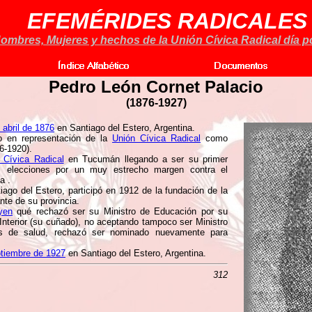
EFEMÉRIDES RADICALES
ombres, Mujeres y hechos de la Unión Cívica Radical día po
Pedro León Cornet Palacio
(1876-1927)
 abril de 1876
en Santiago del Estero, Argentina.
o en representación de la
Unión Cívica Radical
como
6-1920).
 Cívica Radical
en Tucumán llegando a ser su primer
s elecciones por un muy estrecho margen contra el
a .
go del Estero, participó en 1912 de la fundación de la
te de su provincia.
oyen
qué rechazó ser su Ministro de Educación por su
 Interior (su cuñado), no aceptando tampoco ser Ministro
ones de salud, rechazó ser nominado nuevamente para
ptiembre de 1927
en Santiago del Estero, Argentina.
312