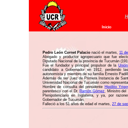
H
Pedro León Cornet Palacio
nació el martes,
11 de
Abogado y productor agropecuario que fue elect
Diputado Nacional de la provincia de Tucumán (191
Fue el fundador y principal propulsor de la
Unión
candidato a Gobernador en 1912, perdiendo la
autonomista y miembro de su familia Ernesto Padill
Además de ser Juez de Primera Instancia de Santia
Universidad Nacional de Tucumán como representan
Hombre de consulta del presidente
Hipólito Yrig
parentesco con el Dr.
Ramón Gómez
, Ministro del
Plenipotenciario en Inglaterra, y ya, por raz
Gobernador de Tucumán.
Falleció a los 51 años de edad el martes,
27 de se