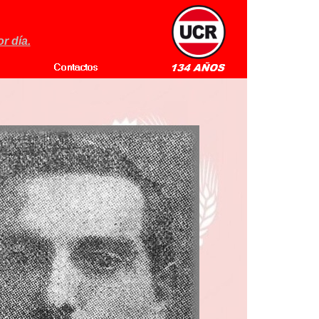
r día.