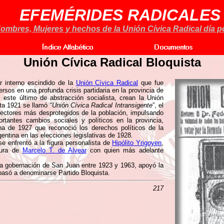
EFEMÉRIDES RADICALES
ombres, Mujeres y hechos de la Unión Cívica Radical día po
Unión Cívica Radical Bloquista
r interno escindido de la
Unión Cívica Radical
que fue
ersos en una profunda crisis partidaria en la provincia de
, este último de abstracción socialista, crean la Unión
ta 1921 se llamó “
Unión Cívica Radical Intransigente
”, el
sectores más desprotegidos de la población, impulsando
rtantes cambios sociales y políticos en la provincia,
ina de 1927 que reconoció los derechos políticos de la
gentina en las elecciones legislativas de 1928.
se enfrentó a la figura personalista de
Hipólito Yrigoyen
,
gura de
Marcelo T. de Alvear
con quien más adelante
a gobernación de San Juan entre 1923 y 1963, apoyó la
pasó a denominarse Partido Bloquista.
217