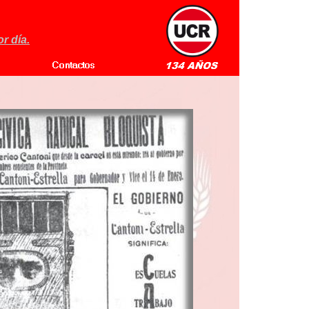
r día.