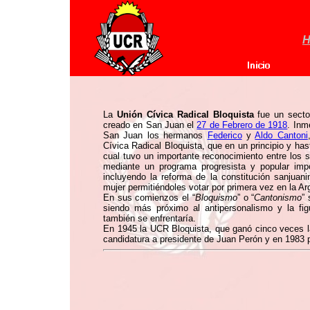
H
La
Unión Cívica Radical Bloquista
fue un secto
creado en San Juan el
27 de Febrero de 1918
. Inm
San Juan los hermanos
Federico
y
Aldo Cantoni
Cívica Radical Bloquista, que en un principio y has
cual tuvo un importante reconocimiento entre los 
mediante un programa progresista y popular impo
incluyendo la reforma de la constitución sanjuan
mujer permitiéndoles votar por primera vez en la Ar
En sus comienzos el “
Bloquismo
” o “
Cantonismo
” 
siendo más próximo al antipersonalismo y la fi
también se enfrentaría.
En 1945 la UCR Bloquista, que ganó cinco veces l
candidatura a presidente de Juan Perón y en 1983 