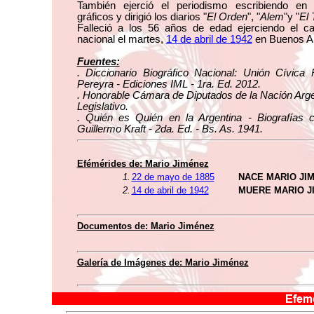
También ejerció el periodismo escribiendo en
gráficos y dirigió los diarios "
El Orden
", "
Alem
"y "
El 
Falleció a los 56 años de edad ejerciendo el ca
nacional el martes,
14 de abril de 1942
en Buenos Ai
Fuentes:
. Diccionario Biográfico Nacional: Unión Cívica 
Pereyra - Ediciones IML - 1ra. Ed. 2012.
. Honorable Cámara de Diputados de la Nación Arge
Legislativo.
. Quién es Quién en la Argentina - Biografías 
Guillermo Kraft - 2da. Ed. - Bs. As. 1941.
Efémérides de: Mario Jiménez
1.
22 de mayo de 1885
NACE MARIO JI
2.
14 de abril de 1942
MUERE MARIO J
Documentos de: Mario Jiménez
Galería de Imágenes de: Mario Jiménez