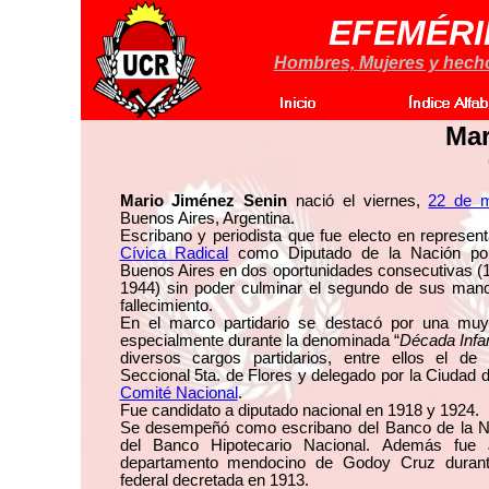
EFEMÉRI
Hombres, Mujeres y hechos
Mar
Mario Jiménez Senin
nació el viernes,
22 de 
Buenos Aires, Argentina.
Escribano y periodista que fue electo en represen
Cívica Radical
como Diputado de la Nación por
Buenos Aires en dos oportunidades consecutivas (
1944) sin poder culminar el segundo de sus man
fallecimiento.
En el marco partidario se destacó por una muy 
especialmente durante la denominada “
Década Inf
diversos cargos partidarios, entre ellos el de
Seccional 5ta. de Flores y delegado por la Ciudad 
Comité Nacional
.
Fue candidato a diputado nacional en 1918 y 1924.
Se desempeñó como escribano del Banco de la Na
del Banco Hipotecario Nacional. Además fue J
departamento mendocino de Godoy Cruz durante
federal decretada en 1913.