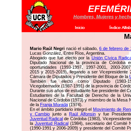
EFEMÉRI
Hombres, Mujeres y hechos
Ma
Mario Raúl Negri
nació el sábado,
6 de febrero de
Lucas González, Entre Ríos, Argentina.
Abogado que fue electo por la
Unión Cívica Radica
Diputado Nacional de la provincia de Córdoba e
oportunidades (1993-1997, 1997-2001, 2003-2007
2015 y 2015-2019), llegando a ser Vicepresidente 
Cámara de Diputados y Presidente del Bloque de la
También fue electo como Diputado (1983-1
Vicegobernador (1987-1991) de la provincia de Córd
Durante sus años de estudiante fue presidente del C
Estudiantes de la Facultad de Derecho de la Univ
Nacional de Córdoba (1973) y miembro de la Mesa N
de la
Franja Morada
(1974).
En el ámbito partidario integró el
Movimiento de Ren
y Cambio
junto a
Raúl Alfonsin
y fue President
Juventud Radical
de Córdoba (1983), Vicepresidente
la
Juventud Radical
(1984), secretario del Comité 
(1990-1991 y 2006-2009) y presidente del Comité Pr