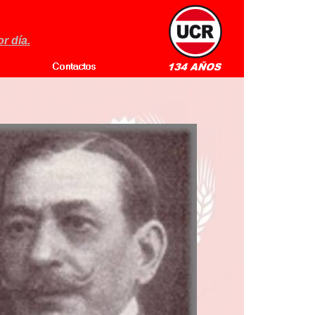
r día.