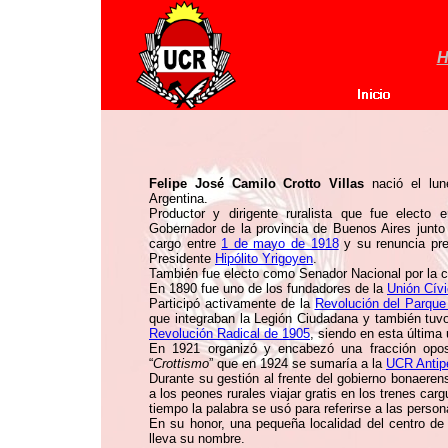
H
Felipe José Camilo Crotto Villas
nació el lu
Argentina.
Productor y dirigente ruralista que fue elect
Gobernador de la provincia de Buenos Aires junt
cargo entre
1 de mayo de 1918
y su renuncia pr
Presidente
Hipólito Yrigoyen
.
También fue electo como Senador Nacional por la c
En 1890 fue uno de los fundadores de la
Unión Cív
Participó activamente de la
Revolución del Parque
que integraban la Legión Ciudadana y también tuvo
Revolución Radical de 1905
, siendo en esta última 
En 1921 organizó y encabezó una fracción opos
“
Crottismo
” que en 1924 se sumaría a la
UCR Antipe
Durante su gestión al frente del gobierno bonaeren
a los peones rurales viajar gratis en los trenes car
tiempo la palabra se usó para referirse a las person
En su honor, una pequeña localidad del centro de 
lleva su nombre.