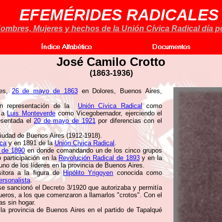
EFEMÉRIDES RADICALES
ombres, Mujeres y hechos de la Unión Cívica Radical día po
José Camilo Crotto
(
1863-1936)
nes,
26 de mayo de 1863
en Dolores, Buenos Aires,
o en representación de la
Unión Cívica Radical
como
o a
Luis Monteverde
como Vicegobernador, ejerciendo el
esentada el
20 de mayo de 1921
por diferencias con el
iudad de Buenos Aires (1912-1918).
ica
y en 1891 de la
Unión Cívica Radical
.
 de 1890
en donde comandando un de los cinco grupos
 participación en la
Revolución Radical de 1893
y en la
uno de los líderes en la provincia de Buenos Aires.
itora a la figura de
Hipólito Yrigoyen
conocida como
rsonalista
.
se sancionó el Decreto 3/1920 que autorizaba y permitía
gueros, a los que comenzaron a llamarlos "crotos". Con el
as sin hogar.
la provincia de Buenos Aires en el partido de Tapalqué