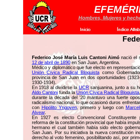
EFEMÉRI
Hombres, Mujeres y hechos
Fede
Federico José María Luis Cantoni Aimó
nació el 
12 de abril de 1890
en San Juan, Argentina.
Médico y diplomático que fue electo en representaci
Unión Cívica Radical Bloquista
como Gobernador
provincia de San Juan en dos oportunidades (1923
1930-1934).
En 1918 al dividirse la
UCR
sanjuanina, junto a su 
Aldo Cantoni
funda la
Unión Cívica Radical Bloquista
durante la década del '20 mantuvo una fuerte oposi
radicalismo nacional, lo que ocasionó duros enfrent
con
Hipólito Yrigoyen
, primero y luego con
Marcel
Alvear
.
En 1927 es electo Convencional Constituyente 
reforma de la constitución provincial que había impu
hermano el cual también había sido electo gobern
San Juan. Por su iniciativa la nueva constitución in
derecho al voto femenino, posibilitando así, por pri