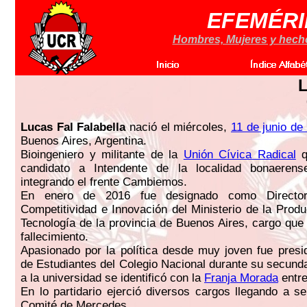
EFEMÉRI
Hombres, Mujeres y hechos
L
Lucas Fal Falabella
nació el miércoles,
11 de junio de
Buenos Aires, Argentina.
Bioingeniero y militante de la
Unión Cívica Radical
q
candidato a Intendente de la localidad bonaeren
integrando el frente Cambiemos.
En enero de 2016 fue designado como Director
Competitividad e Innovación del Ministerio de la Produ
Tecnología de la provincia de Buenos Aires, cargo que 
fallecimiento.
Apasionado por la política desde muy joven fue presi
de Estudiantes del Colegio Nacional durante su secunda
a la universidad se identificó con la
Franja Morada
entre
En lo partidario ejerció diversos cargos llegando a se
Comité de Mercedes.