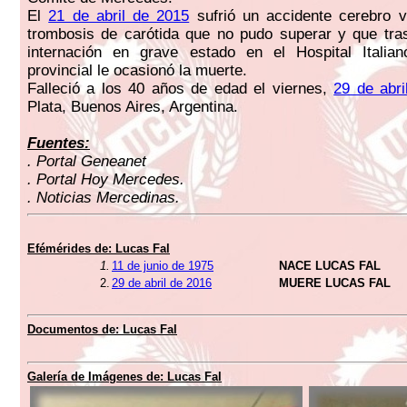
El
21 de abril de 2015
sufrió un accidente cerebro v
trombosis de carótida que no pudo superar y que tra
internación en grave estado en el Hospital Italian
provincial le ocasionó la muerte.
Falleció a los 40 años de edad el viernes,
29 de abri
Plata, Buenos Aires, Argentina.
Fuentes:
. Portal Geneanet
. Portal Hoy Mercedes.
. Noticias Mercedinas.
Efémérides de: Lucas Fal
1.
11 de junio de 1975
NACE LUCAS FAL
2.
29 de abril de 2016
MUERE LUCAS FAL
Documentos de: Lucas Fal
Galería de Imágenes de: Lucas Fal