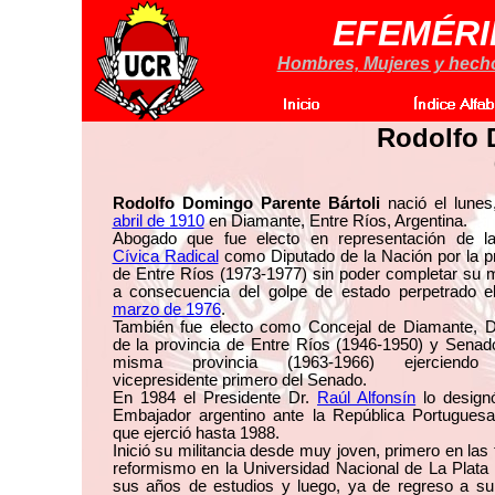
EFEMÉRI
Hombres, Mujeres y hechos
Rodolfo 
Rodolfo Domingo Parente Bártoli
nació el lune
abril de 1910
en Diamante, Entre Ríos, Argentina.
Abogado que fue electo en representación de 
Cívica Radical
como Diputado de la Nación por la pr
de Entre Ríos (1973-1977) sin poder completar su 
a consecuencia del golpe de estado perpetrado 
marzo de 1976
.
También fue electo como Concejal de Diamante, D
de la provincia de Entre Ríos (1946-1950) y Senado
misma provincia (1963-1966) ejerciend
vicepresidente primero del Senado.
En 1984 el Presidente Dr.
Raúl Alfonsín
lo desig
Embajador argentino ante la República Portuguesa
que ejerció hasta 1988.
Inició su militancia desde muy joven, primero en las f
reformismo en la Universidad Nacional de La Plata 
sus años de estudios y luego, ya de regreso a su