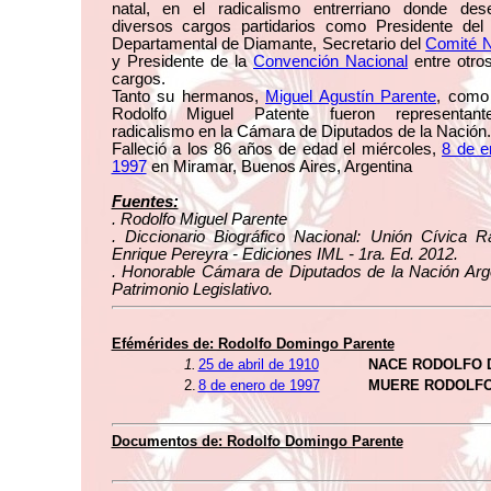
natal, en el radicalismo entrerriano donde de
diversos cargos partidarios como Presidente del
Departamental de Diamante, Secretario del
Comité N
y Presidente de la
Convención Nacional
entre otro
cargos.
Tanto su hermanos,
Miguel Agustín Parente
, como 
Rodolfo Miguel Patente fueron representant
radicalismo en la Cámara de Diputados de la Nación.
Falleció a los 86 años de edad el miércoles,
8 de e
1997
en Miramar, Buenos Aires, Argentina
Fuentes:
. Rodolfo Miguel Parente
. Diccionario Biográfico Nacional: Unión Cívica Ra
Enrique Pereyra - Ediciones IML - 1ra. Ed. 2012.
. Honorable Cámara de Diputados de la Nación Arge
Patrimonio Legislativo.
Efémérides de: Rodolfo Domingo Parente
1.
25 de abril de 1910
NACE RODOLFO 
2.
8 de enero de 1997
MUERE RODOLFO
Documentos de: Rodolfo Domingo Parente