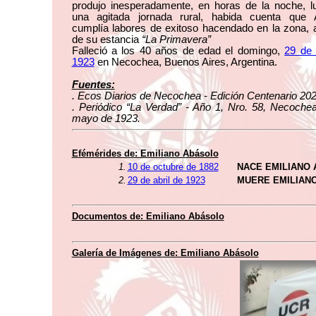
produjo inesperadamente, en horas de la noche, l
una agitada jornada rural, habida cuenta que 
cumplía labores de exitoso hacendado en la zona, a
de su estancia
“La Primavera”
Falleció a los 40 años de edad el domingo,
29 de 
1923
en Necochea, Buenos Aires, Argentina.
Fuentes:
. Ecos Diarios de Necochea - Edición Centenario 202
. Periódico “La Verdad” - Año 1, Nro. 58, Necoche
mayo de 1923.
Efémérides de: Emiliano Abásolo
1.
10 de octubre de 1882
NACE EMILIANO
2.
29 de abril de 1923
MUERE EMILIAN
Documentos de: Emiliano Abásolo
Galería de Imágenes de: Emiliano Abásolo