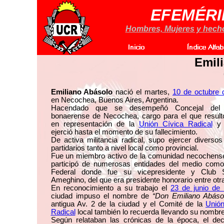
EFEMÉRI
Hombres, Mujeres y hechos
Emil
Emiliano Abásolo
nació el martes,
10 de octubre 
en Necochea, Buenos Aires, Argentina.
Hacendado que se desempeñó Concejal del p
bonaerense de Necochea, cargo para el que resultó
en representación de la
Unión Cívica Radical
y 
ejerció hasta el momento de su fallecimiento.
De activa militancia radical, supo ejercer diverso
partidarios tanto a nivel local como provincial.
Fue un miembro activo de la comunidad necochens
participó de numerosas entidades del medio como 
Federal donde fue su vicepresidente y Club S
Ameghino, del que era presidente honorario entre otr
En reconocimiento a su trabajo el
23 de junio de
ciudad impuso el nombre de
“Don Emiliano Abáso
antigua Av. 2 de la ciudad y el Comité de la
Unión
Radical
local también lo recuerda llevando su nombre
Según relataban las crónicas de la época, el de