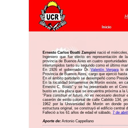
H
Ernesto Carlos Boatti Zampini
nació el miércoles
Ingeniero que fue electo en representación de l
provincia de Buenos Aires en cuatro oportunidades
interrumpidos tanto su segundo como el último man
En 1926 el gobernador Dr.
Valentín Vergara
lo de
Provincia de Buenos Aires, cargo que ejerció hasta
En el ámbito partidario se desempeñó como Preside
En la localidad bonaerense de Morón existe, en ca
Ernesto C. Boatti” y se ha presentado en el Conc
busto en una plaza que se encuentra próxima a la 
“
Para construir el futuro, no es necesario destruir 
caserón de estilo colonial de calle Cabildo 134, pr
1962 por la Universidad de Morón en donde po
estructura original, se construyó el edificio centra
Falleció a los 61 años de edad el sábado,
7 de abri
Aporte de:
Antonio Cappellano