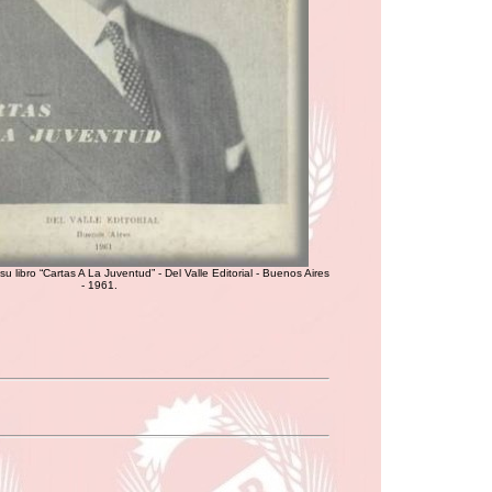
su libro “Cartas A La Juventud” - Del Valle Editorial - Buenos Aires
- 1961.