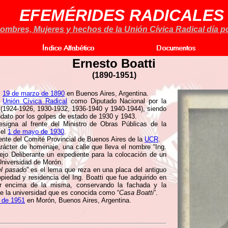
EFEMÉRIDES RADICALES
ombres, Mujeres y hechos de la Unión Cívica Radical día po
Ernesto Boatti
(1890-1951)
,
19 de marzo de 1890
en Buenos Aires, Argentina.
a
Unión Cívica Radical
como Diputado Nacional por la
 (1924-1926, 1930-1932, 1936-1940 y 1940-1944), siendo
dato por los golpes de estado de 1930 y 1943.
signa al frente del Ministro de Obras Públicas de la
 el
1 de mayo de 1930
.
nte del Comité Provincial de Buenos Aires de la
UCR
.
rácter de homenaje, una calle que lleva el nombre “Ing.
ejo Deliberante un expediente para la colocación de un
Universidad de Morón.
el pasado
” es el lema que reza en una placa del antiguo
opiedad y residencia del Ing. Boatti que fue adquirido en
r encima de la misma, conservando la fachada y la
l de la universidad que es conocida como “
Casa Boatti
”.
l de 1951
en Morón, Buenos Aires, Argentina.