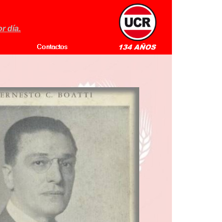
r día.