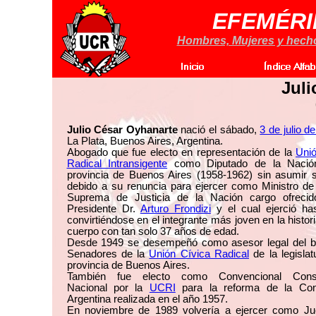
EFEMÉRI
Hombres, Mujeres y hechos
Juli
Julio César Oyhanarte
nació el sábado,
3 de julio d
La Plata, Buenos Aires, Argentina.
Abogado que fue electo en representación de la
Unió
Radical Intransigente
como Diputado de la Nación
provincia de Buenos Aires (1958-1962) sin asumir 
debido a su renuncia para ejercer como Ministro de
Suprema de Justicia de la Nación cargo ofrecid
Presidente Dr.
Arturo Frondizi
y el cual ejerció ha
convirtiéndose en el integrante más joven en la histor
cuerpo con tan solo 37 años de edad.
Desde 1949 se desempeñó como asesor legal del b
Senadores de la
Unión Cívica Radical
de la legislat
provincia de Buenos Aires.
También fue electo como Convencional Consti
Nacional por la
UCRI
para la reforma de la Cons
Argentina realizada en el año 1957.
En noviembre de 1989 volvería a ejercer como Ju