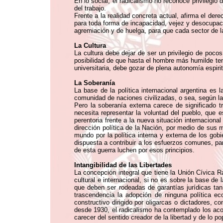
En lo social, el radicalismo no reconoce privilegio 
del trabajo.
Frente a la realidad concreta actual, afirma el dere
para toda forma de incapacidad, vejez y desocupació
agremiación y de huelga, para que cada sector de l
La Cultura
La cultura debe dejar de ser un privilegio de poco
posibilidad de que hasta el hombre más humilde teng
universitaria, debe gozar de plena autonomía espiri
La Soberanía
La base de la política internacional argentina e
comunidad de naciones civilizadas, o sea, según la c
Pero la soberanía externa carece de significado t
necesita representar la voluntad del pueblo, que e
perentoria frente a la nueva situación internacion
dirección política de la Nación, por medio de sus m
mundo por la política interna y externa de los go
dispuesta a contribuir a los esfuerzos comunes, pa
de esta guerra luchen por esos principios.
Intangibilidad de las Libertades
La concepción integral que tiene la Unión Cívica R
cultural e internacional, si no es sobre la base de
que deben ser rodeadas de garantías jurídicas tan
trascendencia la adopción de ninguna política ec
constructivo dirigido por oligarcas o dictadores, c
desde 1930, el radicalismo ha contemplado los aco
carecer del sentido creador de la libertad y de lo po