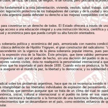
de clase, de raza, de casta, de religión, ni de fortuna, pero proclama la prot
cho fundamental a la vida (alimentación, vivienda, vestido, salud, trabajo, cul
n: legislación protectora de los trabajadores del campo y de la ciudad y rec
a vida argentina pueda defender su derecho a las mejoras compatibles con las
s para covertirse en un derecho de todos. El Estado ofrecerá a través de una
a acceso a una educación integral y a una instrucción técnica, científica y a
tual y económica para que pueda cumplir su alta función orientadora.
s la soberanía política y económica del país, armonizada con nuestra condi
lásica definición de Hipólito Yrigoyen, el gran constructor del radicalismo: “
rascendente sin la vigencia de la plena soberanía popular interna, pues pa
s la expresión viva de la Nación. Este principio, que tiene validez permane
al impuesta al país por el poder de hecho, sin una decisión del pueblo ni de
ejores valores civiles, ésta no readquirirá la personalidad internacional a 
biernos que ha soportado el país desde 1930. Cuando esto se produzca, la Na
ra asegurar en el mundo la paz, la libertad y la democracia; y su solidarida
adical sobre los problemas argentinos, hace que no se reconozca sentido ni 
 la intangibilidad de las libertades individuales de expresión del pensamiento
 efectivas que permitan asegurar que se trata de un clima del cual no pue
onómica, social, cultural e internacional si el pueblo no tiene en sus ma
onduce necesaria y fatalmente a la formación de una burocracia liberticida qu
ntecimientos que se desarrollaron en el país, como estériles esfuerzos de q
pular.