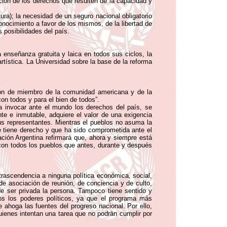
ección de los derechos que resulten de la capacidad y
tura); la necesidad de un seguro nacional obligatorio
onocimiento a favor de los mismos, de la libertad de
 posibilidades del país.
 enseñanza gratuita y laica en todos sus ciclos, la
rtística. La Universidad sobre la base de la reforma
ción de miembro de la comunidad americana y de la
con todos y para el bien de todos”.
ra invocar ante el mundo los derechos del país, se
nte e inmutable, adquiere el valor de una exigencia
 sus representantes. Mientras el pueblos no asuma la
que tiene derecho y que ha sido comprometida ante el
ción Argentina refirmará que, ahora y siempre está
d con todos los pueblos que antes, durante y después
trascendencia a ninguna política económica, social,
, de asociación de reunión, de conciencia y de culto,
de ser privada la persona. Tampoco tiene sentido y
nos los poderes políticos, ya que el programa más
e ahoga las fuentes del progreso nacional. Por ello,
uienes intentan una tarea que no podrán cumplir por