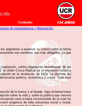
r día.
miento de Intransigencia y Renovación
los argentinos a expresar su criterio sobre la forma
te documento nos sentimos aún más obligados, ya que
superación, contra oligarquías retardatarias de las
 la Unión Cívica Radical es la expresión histórica
mulación en la revolución de 1810. La doctrina del
 democracia política, económica y social. Todo esto
.
osición de la fuerza y el fraude, trajo reclamaciones
pción sobre la vida y sobre la política que serviría
concepción será la base inconmovible de la cual los
 como exigencia de toda estructura social y moral;
n el clima moral de la libertad.