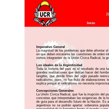
H
Imperativo General
La magnitud de los problemas que debe afrontar el p
en que deben encararse las cuestiones de orden in
somos integrantes de la Unión Cívica Radical, la gr
Los ideales de la Argentinidad
Toda la historia del país es el resultado de una l
grandes realizaciones que debían hacer del hombre
tangible, que desde fines del siglo pasado reenca
radicalismo, pues, no fue fruto de elaboraciones t
explica porqué el radicalismo no necesita improvisa
Concepciones Generales
La Unión Cívica Radical, que fue la irrupción del p
concretas que interpretaban las exigencias de la ho
de guía para el desarrollo futuro de la Nación. Es
argentinos no se podrán apartar: soberanía popula
personalidad de la Argentina frente al mundo; y por