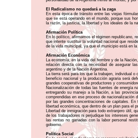
El Radicalismo no quedará a la zaga
En esta época de tránsito entre las viejas fórmul
que se está operando en el mundo, porque sus hombr
la razón, la justicia, la libertad y los ideales de la n
Afirmación Política
En lo político, afirmamos el régimen republicano, re
que intente sustituir la voluntad nacional que resi
de la vida municipal, ya que el municipio está en l
Afirmación Económica
La economía, en la vida del hombre y de la Nación, 
relación directa con la necesidad de asegurar las
argentino y de la Nación Argentina.
La tierra será para los que la trabajen, individual
beneficio nacional y la producción agraria será d
grandes cooperativas de productores y consumidores
Nacionalización de todas las fuentes de energía na
entregando su manejo a la Nación, a las provinci
comprendidas en ese proceso de nacionalización deb
por las grandes concentraciones de capitales. En ta
libertad económica, que dentro de un plan para el p
Libertad de inmigración para todo extranjero útil, 
de los trabajadores ni perjudique los intereses gen
las rentas no ganadas con la labor personal resti
gobierno.
Política Social