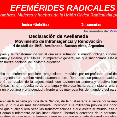
EFEMÉRIDES RADICALES
ombres, Mujeres y hechos de la Unión Cívica Radical día po
Documentos de:
Movi
Declaración de Avellaneda
Movimiento de Intransigencia y Renovación
4 de abril de 1945 - Avellaneda, Buenos Aires, Argentina
aís y la transformación social que está sufriendo el mundo, obligan a todos 
terno y externo, y si ello es un imperativo general, los que suscribimos es
an fuerza nacional del civismo argentino.
ucha de corrientes populares progresistas, movidas por un profundo ideal de 
 argentino un hombre verdaderamente libre. Dentro de ese proceso nacional,
rnó los ideales de la argentinidad, que tuvieron su primera y efectiva for
eóricas, sino la resultante de una larga y dolorosa lucha para instaurar una
r un programa y una conducta frente a los interrogantes del mundo y del país
ueblo en la escena política de la Nación, de la cual estaba ausente por la imp
ra, y, lo que es más fundamental, incorporó a la militancia pública una conce
 así que cualesquiera sean las transformaciones a que asista el mundo, esa 
r como fundamento de las instituciones; libertad y derechos de la persona
 encima de todo esto, el hombre como un ser que no puede desarrollarse sino e