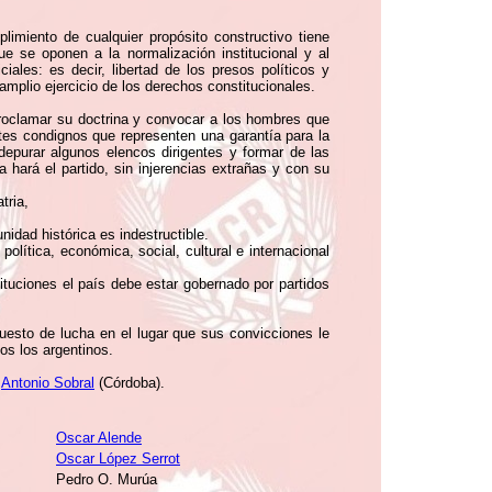
imiento de cualquier propósito constructivo tiene
e se oponen a la normalización institucional y al
iales: es decir, libertad de los presos políticos y
amplio ejercicio de los derechos constitucionales.
a proclamar su doctrina y convocar a los hombres que
ntes condignos que representen una garantía para la
depurar algunos elencos dirigentes y formar de las
 hará el partido, sin injerencias extrañas y con su
tria,
idad histórica es indestructible.
política, económica, social, cultural e internacional
ituciones el país debe estar gobernado por partidos
uesto de lucha en el lugar que sus convicciones le
os los argentinos.
.
Antonio Sobral
(Córdoba).
Oscar Alende
Oscar López Serrot
Pedro O. Murúa