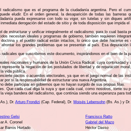
 radicalismo que es el programa de la ciudadanía argentina. Pero el cumpl
uede eludir. En el orden general, la desaparición de todas las barreras qu
dadanía pueda expresarse con todo su vigor, sin tutelas y sin diques artific
 inmediata derogación del estado de sitio y de toda disposición que impida el 
el de estructurar y unificar integralmente el radicalismo, para lo cual bast
rtidos necesitan ideales y programas de gobierno, también requieren integra
doctrina y el pueblo radical están intactos, lo único que debe hacerse es 
 afrontar los grandes problemas que se presentan al país. Esa depuración la
adicales que suscribimos este documento, inspirándonos en el bien de la pa
deales nacionales y humanos de la Unión Cívica Radical, cuya continuidad y un
e represente la negación de los postulados de libertad y de reparación moral, 
la vida pública.
ncierte pactos o acuerdos electorales, ya que en el juego normal de las inst
tar por sí la responsabilidad de estructurar una nueva Argentina.
no debe participar en gobiernos que no hayan surgido de sus propias filas.
les. Que cada cual diga la suya y que cada cual, como nosotros, tome su p
la vieja bandera del radicalismo, que continúa siendo una esperanza para tod
As.), Dr.
Arturo Frondizi
(Cap. Federal), Dr.
Moisés Lebensohn
(Bs. As.) y Dr
estino Gelsi
Francisco Ratto
ar A. Coronel
Gabriel del Mazo
ar Barros Hurtado
Héctor Dasso