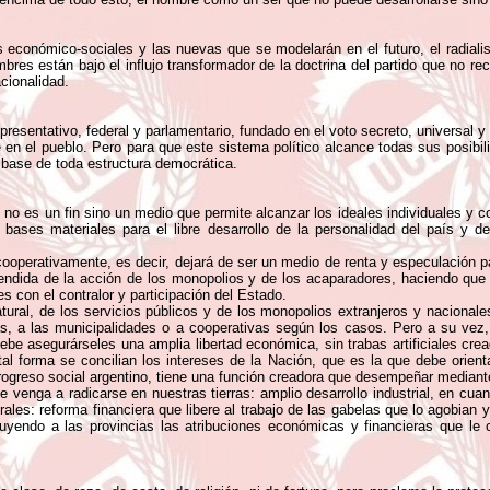
as económico-sociales y las nuevas que se modelarán en el futuro, el radial
es están bajo el influjo transformador de la doctrina del partido que no rec
acionalidad.
presentativo, federal y parlamentario, fundado en el voto secreto, universal y
de en el pueblo. Pero para que este sistema político alcance todas sus posibil
a base de toda estructura democrática.
no es un fin sino un medio que permite alcanzar los ideales individuales y co
 bases materiales para el libre desarrollo de la personalidad del país y 
 o cooperativamente, es decir, dejará de ser un medio de renta y especulación 
efendida de la acción de los monopolios y de los acaparadores, haciendo que
 con el contralor y participación del Estado.
tural, de los servicios públicos y de los monopolios extranjeros y nacional
as, a las municipalidades o a cooperativas según los casos. Pero a su vez
e asegurárseles una amplia libertad económica, sin trabas artificiales crea
l forma se concilian los intereses de la Nación, que es la que debe orientar
rogreso social argentino, tiene una función creadora que desempeñar mediante 
que venga a radicarse en nuestras tierras: amplio desarrollo industrial, en cu
erales: reforma financiera que libere al trabajo de las gabelas que lo agobian
tuyendo a las provincias las atribuciones económicas y financieras que le