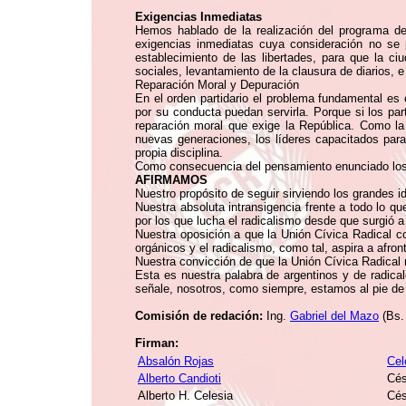
Exigencias Inmediatas
Hemos hablado de la realización del programa del
exigencias inmediatas cuya consideración no se p
establecimiento de las libertades, para que la ciu
sociales, levantamiento de la clausura de diarios, e
Reparación Moral y Depuración
En el orden partidario el problema fundamental es 
por su conducta puedan servirla. Porque si los pa
reparación moral que exige la República. Como la 
nuevas generaciones, los líderes capacitados para
propia disciplina.
Como consecuencia del pensamiento enunciado los r
AFIRMAMOS
Nuestro propósito de seguir sirviendo los grandes i
Nuestra absoluta intransigencia frente a todo lo qu
por los que lucha el radicalismo desde que surgió a 
Nuestra oposición a que la Unión Cívica Radical co
orgánicos y el radicalismo, como tal, aspira a afron
Nuestra convicción de que la Unión Cívica Radical 
Esta es nuestra palabra de argentinos y de radica
señale, nosotros, como siempre, estamos al pie de 
Comisión de redación:
Ing.
Gabriel del Mazo
(Bs. 
Firman:
Absalón Rojas
Cel
Alberto Candioti
Cés
Alberto H. Celesia
Cés