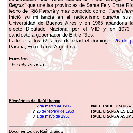
Begnis”
que une las provincias de Santa Fe y Entre Río
lecho del Rió Paraná y más conocido como
“Túnel Hern
Inició su militancia en el radicalismo durante sus
Universidad de Buenos Aires y en 1965 abandona 
electo Diputado Nacional por el MID y en 1973
candidato a gobernador de Entre Ríos.
Falleció a los 69 años de edad el domingo,
26 de j
Paraná, Entre Ríos, Argentina.
Fuentes:
. Family Search.
Efémérides de:
Raúl Uranga
1.
2 de marzo de 1906
NACE RAÚL URANGA
2.
23 de febrero de 1958
RAÚL URANGA ES EL
3.
1 de mayo de 1958
RAÚL URANGA ASUM
Documentos de:
Raúl Uranga