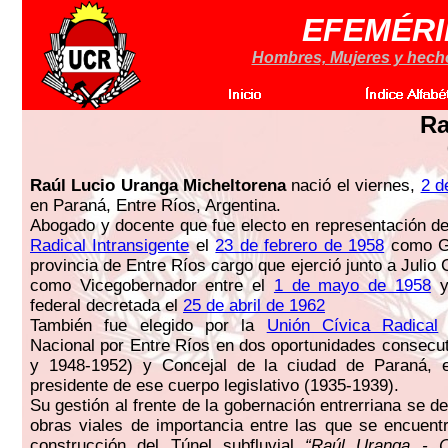
EFEMÉRI
Hombres, Mujeres y hechos
Ra
Raúl Lucio Uranga Micheltorena
nació el viernes,
2 d
en Paraná, Entre Ríos, Argentina.
Abogado y docente que fue electo en representación d
Radical Intransigente
el
23 de febrero de 1958
como Go
provincia de Entre Ríos cargo que ejerció junto a Juli
como Vicegobernador entre el
1 de mayo de 1958
y 
federal decretada el
25 de abril de 1962
También fue elegido por la
Unión Cívica Radical
Nacional por Entre Ríos en dos oportunidades consecu
y 1948-1952) y Concejal de la ciudad de Paraná, 
presidente de ese cuerpo legislativo (1935-1939).
Su gestión al frente de la gobernación entrerriana se d
obras viales de importancia entre las que se encuentra
construcción del Túnel subfluvial
“Raúl Uranga - C