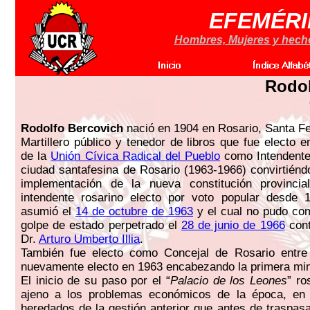
EFEMÉRI
Hombres, Mujeres y hechos
Rodol
Rodolfo Bercovich
nació en 1904 en Rosario, Santa Fe
Martillero público y tenedor de libros que fue electo 
de la
Unión Cívica Radical del Pueblo
como Intendente
ciudad santafesina de Rosario (1963-1966) convirtiénd
implementación de la nueva constitución provincia
intendente rosarino electo por voto popular desde 
asumió el
14 de octubre de 1963
y el cual no pudo com
golpe de estado perpetrado el
28 de junio de 1966
cont
Dr.
Arturo Umberto Illia
.
También fue electo como Concejal de Rosario entr
nuevamente electo en 1963 encabezando la primera min
El inicio de su paso por el “
Palacio de los Leones
” ro
ajeno a los problemas económicos de la época, en 
heredados de la gestión anterior que antes de traspas