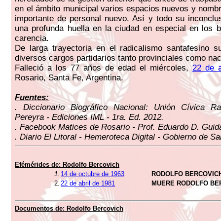
en el ámbito municipal varios espacios nuevos y nom
importante de personal nuevo. Así y todo su inconcl
una profunda huella en la ciudad en especial en los 
carencia.
De larga trayectoria en el radicalismo santafesino 
diversos cargos partidarios tanto provinciales como nac
Falleció a los 77 años de edad el miércoles,
22 de a
Rosario, Santa Fe, Argentina.
Fuentes:
. Diccionario Biográfico Nacional: Unión Cívica Ra
Pereyra - Ediciones IML - 1ra. Ed. 2012.
. Facebook Matices de Rosario - Prof. Eduardo D. Guid
. Diario El Litoral - Hemeroteca Digital - Gobierno de Sa
Efémérides de: Rodolfo Bercovich
1.
14 de octubre de 1963
RODOLFO BERCOVICH
2.
22 de abril de 1981
MUERE RODOLFO BE
Documentos de: Rodolfo Bercovich