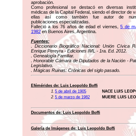
aprobación.
Como profesional se destacó en diversas instit
médicas de la Capital Federal, siendo el director de v
ellas así como también fue autor de num
publicaciones especializadas.
Falleció a los 76 años de edad el viernes,
5 de m
1982
en Buenos Aires, Argentina.
Fuentes:
. Diccionario Biográfico Nacional: Unión Cívica R
Enrique Pereyra - Ediciones IML - 1ra. Ed. 2012.
. Genealogía Familiar.
. Honorable Cámara de Diputados de la Nación - Pa
Legislativo.
. Mágicas Ruinas: Crónicas del siglo pasado.
Efémérides de: Luis Leopoldo Boffi
1.
5 de abril de 1905
NACE LUIS LEOP
2.
5 de marzo de 1982
MUERE LUIS LE
Documentos de: Luis Leopoldo Boffi
Galería de Imágenes de: Luis Leopoldo Boffi