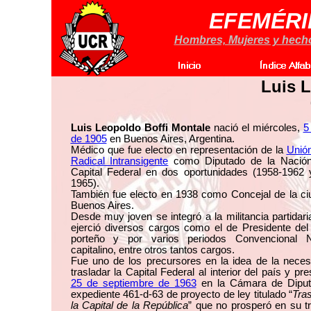
EFEMÉRI
Hombres, Mujeres y hechos
Luis L
Luis Leopoldo Boffi Montale
nació el miércoles,
5
de 1905
en Buenos Aires, Argentina.
Médico que fue electo en representación de la
Unión
Radical Intransigente
como Diputado de la Nación
Capital Federal en dos oportunidades (1958-1962 
1965).
También fue electo en 1938 como Concejal de la ci
Buenos Aires.
Desde muy joven se integró a la militancia partidar
ejerció diversos cargos como el de Presidente del
porteño y por varios periodos Convencional N
capitalino, entre otros tantos cargos.
Fue uno de los precursores en la idea de la neces
trasladar la Capital Federal al interior del país y pre
25 de septiembre de 1963
en la Cámara de Diput
expediente 461-d-63 de proyecto de ley titulado “
Tra
la Capital de la República
” que no prosperó en su t