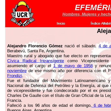
EFEMÉRI
Hombres, Mujeres y hechos
Alej
Alejandro Florencio Gómez
nació el sábado,
4 de a
Berabevú, Santa Fe, Argentina.
Maestro rural y abogado que fue electo en representa
Cívica Radical Intransigente
como Vicepresidente 
asumiendo el cargo el
1 de mayo de 1958
y renun
noviembre
de ese mismo año por diferencia con el P
Frondizi
.
Fue el fundador del Movimiento Latinoamericano y
Nacional de Defensa del Petróleo y la Energía, al que
de vicepresidente y fue condecorado por el ex presi
Charles De Gaulle con el título de Gran Oficial de la L
Francia.
Falleció a los 96 años de edad el domingo,
6 de febr
Buenos Aires, Argentina.