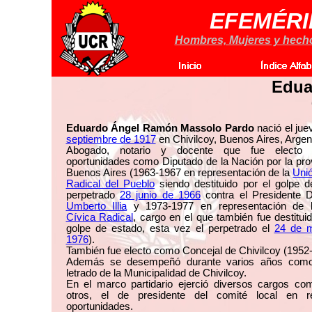
EFEMÉRI
Hombres, Mujeres y hechos
Edua
Eduardo Ángel Ramón Massolo Pardo
nació el ju
septiembre de 1917
en Chivilcoy, Buenos Aires, Argen
Abogado, notario y docente que fue electo
oportunidades como Diputado de la Nación por la pro
Buenos Aires (1963-1967 en representación de la
Uni
Radical del Pueblo
siendo destituido por el golpe 
perpetrado
28 junio de 1966
contra el Presidente 
Umberto Illia
y 1973-1977 en representación de
Cívica Radical
, cargo en el que también fue destitui
golpe de estado, esta vez el perpetrado el
24 de 
1976
).
También fue electo como Concejal de Chivilcoy (1952
Además se desempeñó durante varios años com
letrado de la Municipalidad de Chivilcoy.
En el marco partidario ejerció diversos cargos com
otros, el de presidente del comité local en re
oportunidades.