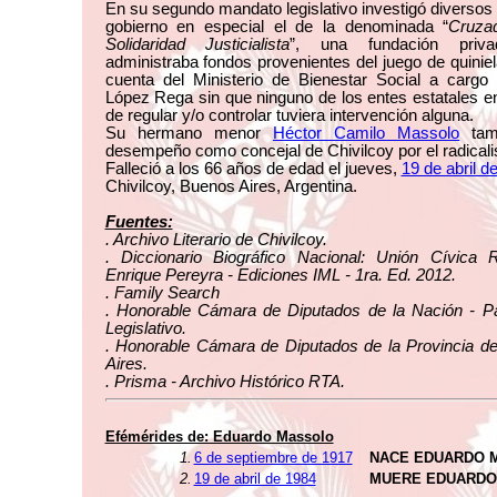
En su segundo mandato legislativo investigó diversos
gobierno en especial el de la denominada “
Cruza
Solidaridad Justicialista
”, una fundación priv
administraba fondos provenientes del juego de quinie
cuenta del Ministerio de Bienestar Social a cargo
López Rega sin que ninguno de los entes estatales 
de regular y/o controlar tuviera intervención alguna.
Su hermano menor
Héctor Camilo Massolo
tam
desempeño como concejal de Chivilcoy por el radical
Falleció a los 66 años de edad el jueves,
19 de abril d
Chivilcoy, Buenos Aires, Argentina.
Fuentes:
. Archivo Literario de Chivilcoy.
. Diccionario Biográfico Nacional: Unión Cívica R
Enrique Pereyra - Ediciones IML - 1ra. Ed. 2012.
. Family Search
. Honorable Cámara de Diputados de la Nación - Pa
Legislativo.
. Honorable Cámara de Diputados de la Provincia d
Aires.
. Prisma - Archivo Histórico RTA.
Efémérides de: Eduardo Massolo
1.
6 de septiembre de 1917
NACE EDUARDO 
2.
19 de abril de 1984
MUERE EDUARDO