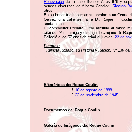
Renovación
de la calle Buenos Aires 979 y sepul
sendos discursos de Alberto Candioti,
Ricardo Ro
otros.
En su honor fue impuesto su nombre a un Centro d
Gálvez una calle se llama Dr. Roque F. Couli
santafesinos.
El compositor Roberto Firpo escribió el tango mil
citando: “A mi amigo y distinguido cirujano Dr. Roqu
Falleció a los 57 años de edad el jueves,
22 de nov
Fuentes:
. Revista Rosario, su Historia y Región. Nº 130 del
Efémérides de:
Roque Coulin
1.
16 de agosto de 1888
2.
22 de noviembre de 1945
Documentos de:
Roque Coulin
Galería de Imágenes de:
Roque Coulin