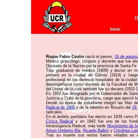
H
Roque Fabio Coulin
nació el jueves,
16 de agosto
Médico ginecólogo, cirujano y docente que fue el
Diputado de la Nación por la provincia de Santa F
Tras graduarse de médico (1909) y doctor en me
primero en la ciudad de Gálvez (1914) y lueg
profesional en los diversos hospitales de la ciudad 
desempeñarse como docente de la Facultad de Med
del Litoral de la cual también fue su decano (1932-
En 1922 fue designado por el Gobernador de Sant
Justicia y Culto de la provincia, cargo que ejerció 
Desde su época de estudiante integró las filas d
Radical de 1905
y de la rebelión en Rosario del
29 
radicales.
En el ámbito partidario fue electo en 1939 como 
Cívica Radical
y en 1942 fue uno de los funda
Intransigencia Radical, más tarde
Movimiento de In
Arturo Umberto Illia
,
Ricardo Balbín
y
Crisólogo Lar
Tras su muerte sus restos fueron velados en el