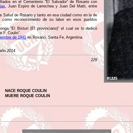
tados en el Cementerio “El Salvador” de Rosario con
jas
, Juan Espiro de Larrechea y Juan Del Matti, entre
e Salud de Rosario y tanto en esa ciudad como en la de
n como reconocimiento de su labor en esos pueblos
onga “El Bisturí (El provinciano)” el cual se lo dedicó
e F. Coulin”.
iembre de 1945
en Rosario, Santa Fe, Argentina.
 año 2014.
229
NACE ROQUE COULIN
MUERE ROQUE COULIN