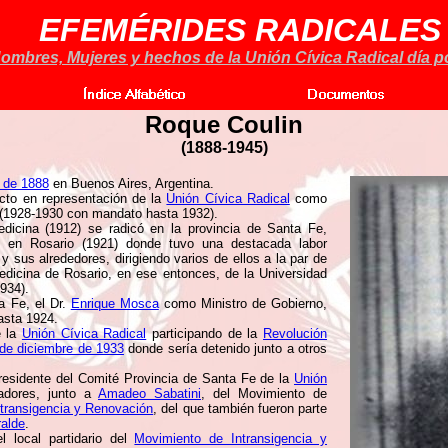
EFEMÉRIDES RADICALES
ombres, Mujeres y hechos de la Unión Cívica Radical día po
Roque Coulin
(
1888-1945)
 de 1888
en Buenos Aires, Argentina.
ecto en representación de la
Unión Cívica Radical
como
e (1928-1930 con mandato hasta 1932).
dicina (1912) se radicó en la provincia de Santa Fe,
o en Rosario (1921) donde tuvo una destacada labor
y sus alrededores, dirigiendo varios de ellos a la par de
icina de Rosario, en ese entonces, de la Universidad
1934).
a Fe, el Dr.
Enrique Mosca
como Ministro de Gobierno,
hasta 1924.
e la
Unión Cívica Radical
participando de la
Revolución
de diciembre de 1933
donde sería detenido junto a otros
Presidente del Comité Provincia de Santa Fe de la
Unión
dores, junto a
Amadeo Sabatini
, del Movimiento de
transigencia y Renovación
, del que también fueron parte
ralde
.
 local partidario del
Movimiento de Intransigencia y