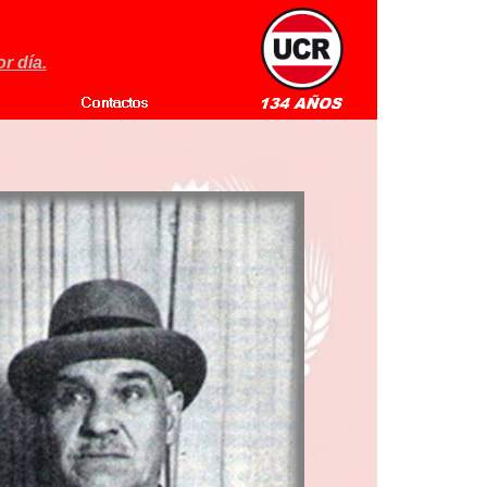
r día.