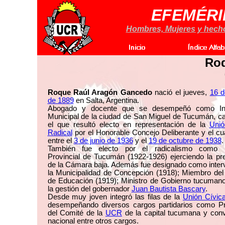
EFEMÉRI
Hombres, Mujeres y hechos
Ro
Roque Raúl Aragón Gancedo
nació el jueves,
16 d
de 1889
en Salta, Argentina.
Abogado y docente que se desempeñó como Int
Municipal de la ciudad de San Miguel de Tucumán, c
el que resultó electo en representación de la
Unió
Radical
por el Honorable Concejo Deliberante y el cua
entre el
3 de junio de 1936
y el
19 de octubre de 1938
.
También fue electo por el radicalismo como 
Provincial de Tucumán (1922-1926) ejerciendo la pr
de la Cámara baja. Además fue designado como inter
la Municipalidad de Concepción (1918); Miembro del
de Educación (1919); Ministro de Gobierno tucumano
la gestión del gobernador
Juan Bautista Bascary
.
Desde muy joven integró las filas de la
Unión Cívic
desempeñando diversos cargos partidarios como Pr
del Comité de la
UCR
de la capital tucumana y conv
nacional entre otros cargos.