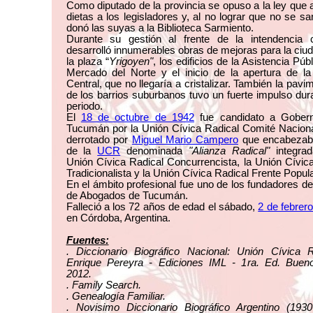
Como diputado de la provincia se opuso a la ley que
dietas a los legisladores y, al no lograr que no se sa
donó las suyas a la Biblioteca Sarmiento.
Durante su gestión al frente de la intendencia ca
desarrolló innumerables obras de mejoras para la ci
la plaza “
Yrigoyen"
, los edificios de la Asistencia Púb
Mercado del Norte y el inicio de la apertura de la
Central, que no llegaría a cristalizar. También la pavi
de los barrios suburbanos tuvo un fuerte impulso dur
periodo.
El
18 de octubre de 1942
fue candidato a Gober
Tucumán por la Unión Cívica Radical Comité Naciona
derrotado por
Miguel Mario Campero
que encabezaba 
de la
UCR
denominada
"Alianza Radical"
integrad
Unión Cívica Radical Concurrencista, la Unión Cívic
Tradicionalista y la Unión Cívica Radical Frente Popula
En el ámbito profesional fue uno de los fundadores de
de Abogados de Tucumán.
Falleció a los 72 años de edad el sábado,
2 de febrer
en Córdoba, Argentina.
Fuentes:
. Diccionario Biográfico Nacional: Unión Cívica R
Enrique Pereyra - Ediciones IML - 1ra. Ed. Bueno
2012.
. Family Search.
. Genealogía Familiar.
. Novisimo Diccionario Biográfico Argentino (1930