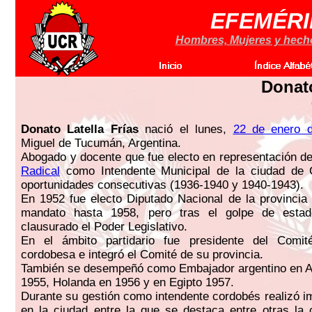
EFEMÉRI
Hombres, Mujeres y hechos
Donato
Donato Latella Frías
nació el lunes,
22 de enero 
Miguel de Tucumán, Argentina.
Abogado y docente que fue electo en representación d
Radical
como Intendente Municipal de la ciudad de
oportunidades consecutivas (1936-1940 y 1940-1943).
En 1952 fue electo Diputado Nacional de la provinci
mandato hasta 1958, pero tras el golpe de esta
clausurado el Poder Legislativo.
En el ámbito partidario fue presidente del Comit
cordobesa e integró el Comité de su provincia.
También se desempeñó como Embajador argentino en Ar
1955, Holanda en 1956 y en Egipto 1957.
Durante su gestión como intendente cordobés realizó i
en la ciudad entre la que se destaca entre otras la 