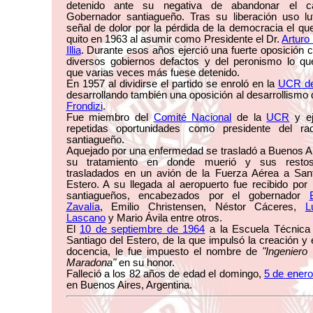
detenido ante su negativa de abandonar el c
Gobernador santiagueño. Tras su liberación uso l
señal de dolor por la pérdida de la democracia el qu
quito en 1963 al asumir como Presidente el Dr.
Arturo
Illia
. Durante esos años ejerció una fuerte oposición c
diversos gobiernos defactos y del peronismo lo qu
que varias veces más fuese detenido.
En 1957 al dividirse el partido se enroló en la
UCR de
desarrollando también una oposición al desarrollismo
Frondizi
.
Fue miembro del
Comité Nacional
de la
UCR
y ej
repetidas oportunidades como presidente del rad
santiagueño.
Aquejado por una enfermedad se trasladó a Buenos A
su tratamiento en donde muerió y sus restos
trasladados en un avión de la Fuerza Aérea a Sant
Estero. A su llegada al aeropuerto fue recibido por
santiagueños, encabezados por el gobernador
Zavalía
, Emilio Christensen, Néstor Cáceres,
L
Lascano
y Mario Ávila entre otros.
El
10 de septiembre de 1964
a la Escuela Técnica
Santiago del Estero, de la que impulsó la creación y e
docencia, le fue impuesto el nombre de
"Ingeniero
Maradona"
en su honor.
Falleció a los 82 años de edad el domingo,
5 de ener
en Buenos Aires, Argentina.