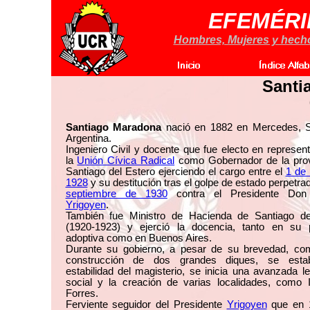
EFEMÉRI
Hombres, Mujeres y hechos
Santi
Santiago Maradona
nació en 1882 en Mercedes, S
Argentina.
Ingeniero Civil y docente que fue electo en represen
la
Unión Cívica Radical
como Gobernador de la prov
Santiago del Estero ejerciendo el cargo entre el
1 de
1928
y su destitución tras el golpe de estado perpetra
septiembre de 1930
contra el Presidente Do
Yrigoyen
.
También fue Ministro de Hacienda de Santiago de
(1920-1923) y ejerció la docencia, tanto en su p
adoptiva como en Buenos Aires.
Durante su gobierno, a pesar de su brevedad, co
construcción de dos grandes diques, se esta
estabilidad del magisterio, se inicia una avanzada le
social y la creación de varias localidades, como I
Forres.
Ferviente seguidor del Presidente
Yrigoyen
que en 